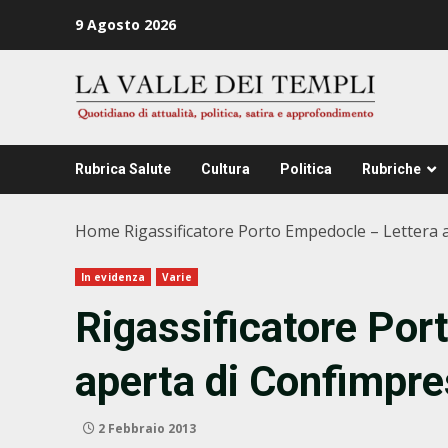
Zum
9 Agosto 2026
Inhalt
springen
Rubrica Salute
Cultura
Politica
Rubriche
Home
Rigassificatore Porto Empedocle – Lettera 
In evidenza
Varie
Rigassificatore Por
aperta di Confimpr
2 Febbraio 2013