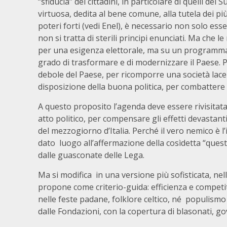
“sfiducia” dei cittadini, in particolare di quelli del
virtuosa, dedita al bene comune, alla tutela dei più
poteri forti (vedi Enel), è necessario non solo es
non si tratta di sterili principi enunciati. Ma che 
per una esigenza elettorale, ma su un programma (
grado di trasformare e di modernizzare il Paese. P
debole del Paese, per ricomporre una società lacera
disposizione della buona politica, per combattere i
A questo proposito l’agenda deve essere rivisita
atto politico, per compensare gli effetti devastanti
del mezzogiorno d’Italia. Perché il vero nemico è l’
dato luogo all’affermazione della cosìdetta “que
dalle guasconate delle Lega.
Ma si modifica in una versione più sofisticata, nel
propone come criterio-guida: efficienza e competit
nelle feste padane, folklore celtico, né populismo d’
dalle Fondazioni, con la copertura di blasonati, go