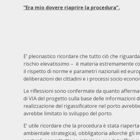
“Era mio dovere riaprire la procedura”.
E’ pleonastico ricordare che tutto ciò che riguarda
rischio elevatissimo – è materia estremamente c
il rispetto di norme e parametri nazionali ed eur
deliberazioni dei cittadini e i processi socio econo
Le riflessioni sono confermate da quanto affermat
di VIA del progetto sulla base delle informazioni d
realizzazione del rigassificatore nel porto avrebbe
avrebbe limitato lo sviluppo del porto.
E’ utile ricordare che la procedura è stata riapert
ambientale strategica), obbligatoria allorchè gli i