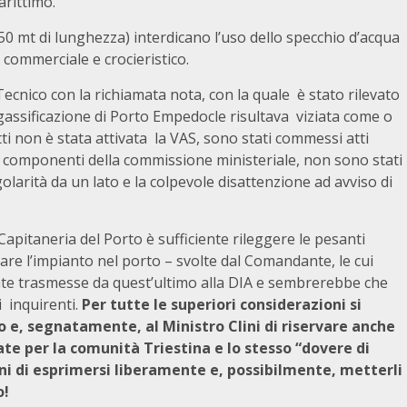
arittimo.
350 mt di lunghezza) interdicano l’uso dello specchio d’acqua
 commerciale e crocieristico.
ecnico con la richiamata nota, con la quale è stato rilevato
igassificazione di Porto Empedocle risultava viziata come o
tti non è stata attivata la VAS, sono stati commessi atti
ei componenti della commissione ministeriale, non sono stati
egolarità da un lato e la colpevole disattenzione ad avviso di
apitaneria del Porto è sufficiente rileggere le pesanti
care l’impianto nel porto – svolte dal Comandante, le cui
state trasmesse da quest’ultimo alla DIA e sembrerebbe che
i inquirenti.
Per tutte le superiori considerazioni si
o e, segnatamente, al Ministro Clini di riservare anche
ate per la comunità Triestina e lo stesso “dovere di
ini di esprimersi liberamente e, possibilmente, metterli
o!