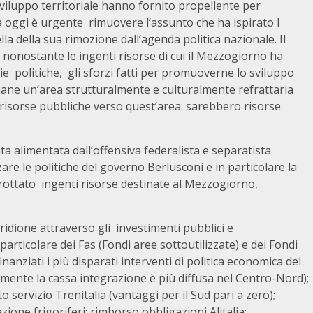
i sviluppo territoriale hanno fornito propellente per
a oggi è urgente rimuovere l’assunto che ha ispirato l
lla della sua rimozione dall’agenda politica nazionale. Il
 nonostante le ingenti risorse di cui il Mezzogiorno ha
e politiche, gli sforzi fatti per promuoverne lo sviluppo
imane un’area strutturalmente e culturalmente refrattaria
e risorse pubbliche verso quest’area: sarebbero risorse
ta alimentata dall’offensiva federalista e separatista
zare le politiche del governo Berlusconi e in particolare la
rottato ingenti risorse destinate al Mezzogiorno,
ridione attraverso gli investimenti pubblici e
n particolare dei Fas (Fondi aree sottoutilizzate) e dei Fondi
inanziati i più disparati interventi di politica economica del
mente la cassa integrazione è più diffusa nel Centro-Nord);
servizio Trenitalia (vantaggi per il Sud pari a zero);
one frigoriferi; rimborso obbligazioni Alitalia;