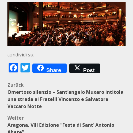
condividi su:
Facebook
Twitter
Share
Post
Beitragsnavigation
Zurück
Omertoso silenzio – Sant’angelo Muxaro intitola
una strada ai Fratelli Vincenzo e Salvatore
Vaccaro Notte
Weiter
Aragona, VIII Edizione “Festa di Sant’ Antonio
Abate”