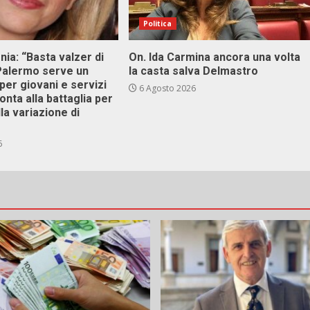
Politica
onia: “Basta valzer di
On. Ida Carmina ancora una volta
 Palermo serve un
la casta salva Delmastro
er giovani e servizi
6 Agosto 2026
ronta alla battaglia per
lla variazione di
6