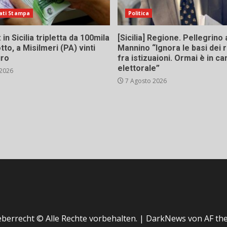
ati Stampa
Politica
in Sicilia tripletta da 100mila
[Sicilia] Regione. Pellegrino 
tto, a Misilmeri (PA) vinti
Mannino “Ignora le basi dei 
uro
fra istizuaioni. Ormai è in 
elettorale”
 2026
7 Agosto 2026
berrecht © Alle Rechte vorbehalten.
|
DarkNews
von AF th