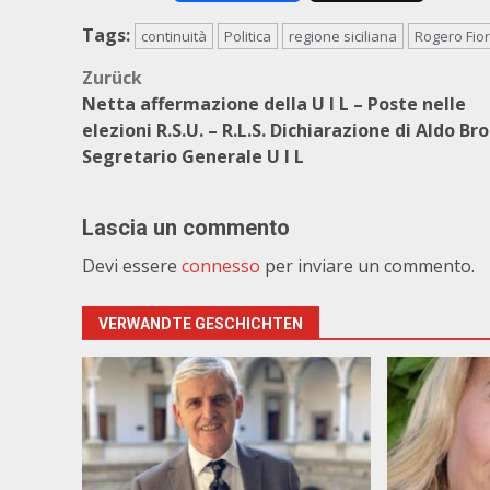
Tags:
continuità
Politica
regione siciliana
Rogero Fio
Beitragsnavigation
Zurück
Netta affermazione della U I L – Poste nelle
elezioni R.S.U. – R.L.S. Dichiarazione di Aldo Br
Segretario Generale U I L
Lascia un commento
Devi essere
connesso
per inviare un commento.
VERWANDTE GESCHICHTEN