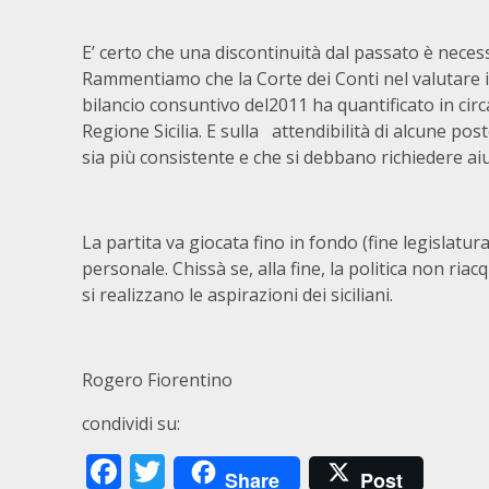
E’ certo che una discontinuità dal passato è nec
Rammentiamo che la Corte dei Conti nel valutare i
bilancio consuntivo del2011 ha quantificato in circa 
Regione Sicilia. E sulla attendibilità di alcune poste
sia più consistente e che si debbano richiedere aiuti
La partita va giocata fino in fondo (fine legislatu
personale. Chissà se, alla fine, la politica non riacq
si realizzano le aspirazioni dei siciliani.
Rogero Fiorentino
condividi su:
Facebook
Twitter
Share
Post