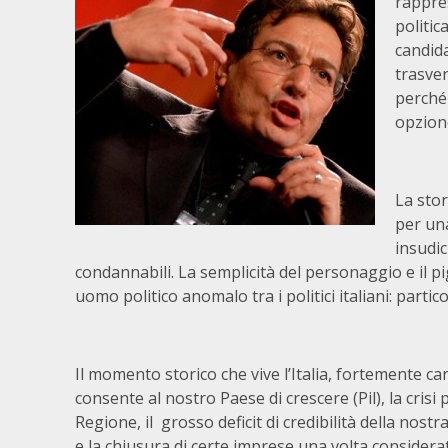
rappre
politic
candida
trasver
perché 
opzione
La stor
per un
insudic
condannabili. La semplicità del personaggio e il 
uomo politico anomalo tra i politici italiani: parti
Il momento storico che vive l’Italia, fortemente c
consente al nostro Paese di crescere (Pil), la cr
Regione, il grosso deficit di credibilità della nostr
e la chiusura di certe imprese una volta consider