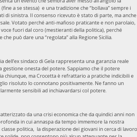
senta un evento che sembra aver messo all’angolo la
a (fine a se stessa) e una tradizione che “bollava” sempre i
ti di sinistra. Il consenso ricevuto è stato di parte, ma anche
sale. Votato perché anti-mafioso praticante e non parolaio,
voce fuori dal coro (mestieranti della politica), perché
 che può dare una “regolata” alla Regione Sicilia.
ia dell’ex sindaco di Gela rappresenta una garanzia reale
a gestione onesta del potere. Sappiamo che il potere
ia chiunque, ma Crocetta è refrattario a pratiche indicibili e
piglio risoluto lo connotano positivamente. Ne fanno un
colarmente sensibili ad inchiavardarsi col potere.
aratterizzato da una crisi economica che da quindici anni non
isi profonda in cui annaspa da tempo immemore la nostra
a classe politica, la disperazione dei giovani in cerca di lavor
ate solide, non consentono più alcun attenuante per la