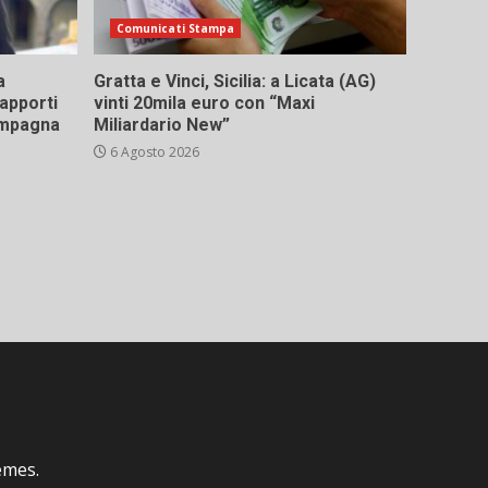
Comunicati Stampa
a
Gratta e Vinci, Sicilia: a Licata (AG)
rapporti
vinti 20mila euro con “Maxi
campagna
Miliardario New”
6 Agosto 2026
emes.