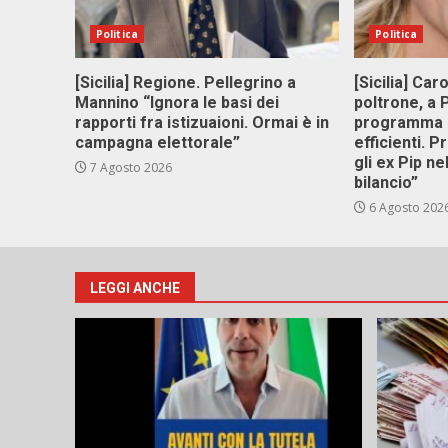
Politica
Politica
[Sicilia] Regione. Pellegrino a
[Sicilia] Car
Mannino “Ignora le basi dei
poltrone, a
rapporti fra istizuaioni. Ormai è in
programma p
campagna elettorale”
efficienti. P
gli ex Pip ne
7 Agosto 2026
bilancio”
6 Agosto 202
LEGGI ANCHE