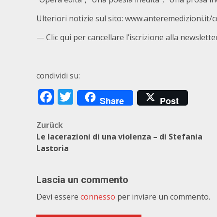
Ulteriori notizie sul sito:
www.anteremedizioni.it/
—
Clic qui per cancellare l’iscrizione alla newslette
condividi su:
Facebook
Twitter
Share
Post
Beitragsnavigation
Zurück
Le lacerazioni di una violenza – di Stefania
Lastoria
Lascia un commento
Devi essere
connesso
per inviare un commento.