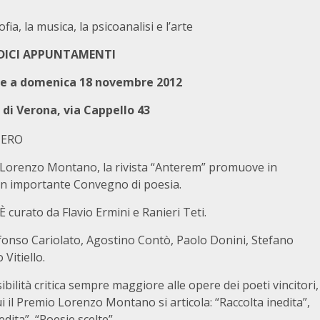
fia, la musica, la psicoanalisi e l’arte
ICI APPUNTAMENTI
e a domenica 18 novembre 2012
 di Verona, via Cappello 43
o Lorenzo Montano, la rivista “Anterem” promuove in
 un importante Convegno di poesia.
È curato da Flavio Ermini e Ranieri Teti.
Alfonso Cariolato, Agostino Contò, Paolo Donini, Stefano
Vitiello.
bilità critica sempre maggiore alle opere dei poeti vincitori,
 cui il Premio Lorenzo Montano si articola: “Raccolta inedita”,
dita”, “Poesie scelte”.