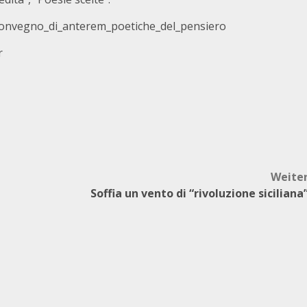
convegno_di_anterem_poetiche_del_pensiero
r
Weite
Soffia un vento di “rivoluzione siciliana