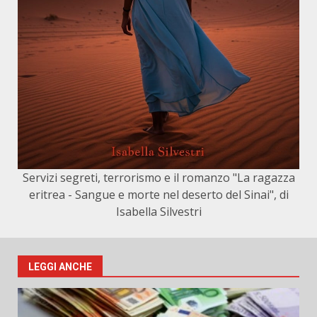
Servizi segreti, terrorismo e il romanzo "La ragazza
eritrea - Sangue e morte nel deserto del Sinai", di
Isabella Silvestri
LEGGI ANCHE