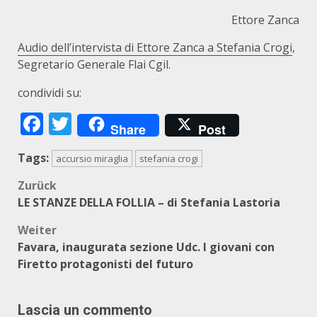
Ettore Zanca
Audio dell’intervista di Ettore Zanca a Stefania Crogi
,
Segretario Generale Flai Cgil.
condividi su:
Facebook
Twitter
Share
Post
Tags:
accursio miraglia
stefania crogi
Beitragsnavigation
Zurück
LE STANZE DELLA FOLLIA – di Stefania Lastoria
Weiter
Favara, inaugurata sezione Udc. I giovani con
Firetto protagonisti del futuro
Lascia un commento