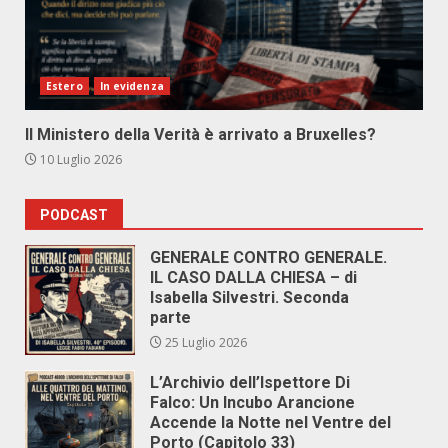
Estero
In evidenza
Il Ministero della Verità è arrivato a Bruxelles?
10 Luglio 2026
PODCAST
GENERALE CONTRO GENERALE.
IL CASO DALLA CHIESA – di
Isabella Silvestri. Seconda
parte
25 Luglio 2026
L’Archivio dell’Ispettore Di
Falco: Un Incubo Arancione
Accende la Notte nel Ventre del
Porto (Capitolo 33)