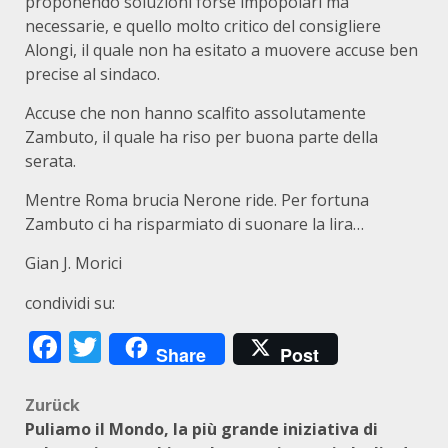
proponendo soluzioni forse impopolari ma
necessarie, e quello molto critico del consigliere
Alongi, il quale non ha esitato a muovere accuse ben
precise al sindaco.
Accuse che non hanno scalfito assolutamente
Zambuto, il quale ha riso per buona parte della
serata.
Mentre Roma brucia Nerone ride. Per fortuna
Zambuto ci ha risparmiato di suonare la lira…
Gian J. Morici
condividi su:
Facebook
Twitter
Share
Post
Beitragsnavigation
Zurück
Puliamo il Mondo, la più grande iniziativa di