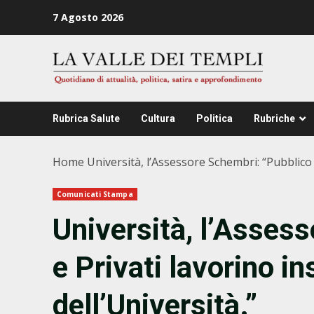
Zum
7 Agosto 2026
Inhalt
springen
Rubrica Salute
Cultura
Politica
Rubriche
Home
Università, l’Assessore Schembri: “Pubblico e
Comunicati Stampa
Università, l’Asses
e Privati lavorino in
dell’Università.”