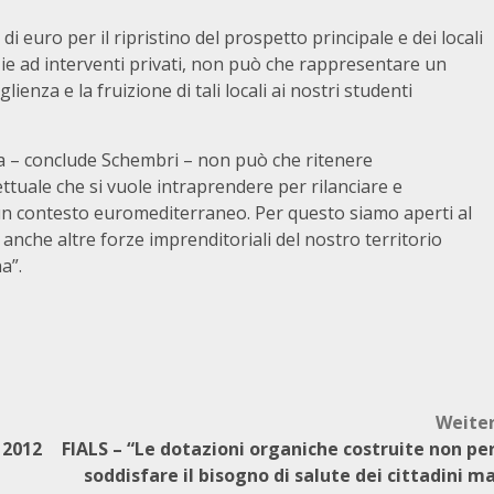
di euro per il ripristino del prospetto principale e dei locali
zie ad interventi privati, non può che rappresentare un
ienza e la fruizione di tali locali ai nostri studenti
a – conclude Schembri – non può che ritenere
ttuale che si vuole intraprendere per rilanciare e
n un contesto euromediterraneo. Per questo siamo aperti al
che altre forze imprenditoriali del nostro territorio
a”.
Weite
 2012
FIALS – “Le dotazioni organiche costruite non pe
soddisfare il bisogno di salute dei cittadini m