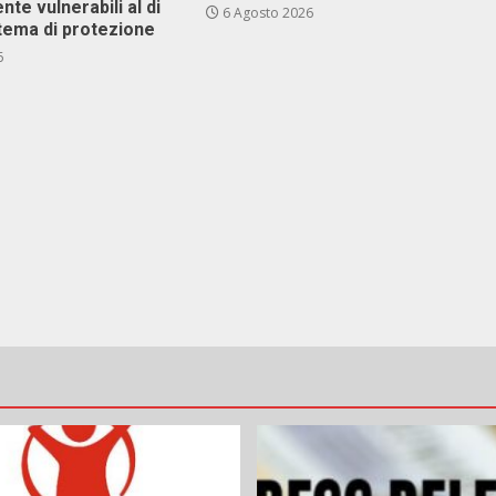
nte vulnerabili al di
6 Agosto 2026
stema di protezione
6