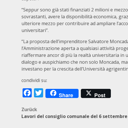
“Seppur sono già stati finanziati 2 milioni e mezzo 
sovrastanti, avere la disponibilità economica, gra
ulteriore mezzo per contribuire ad ampliare l’accogl
universitari”.
“La proposta dell’imprenditore Salvatore Moncad
l’Amministrazione aperta a qualsiasi attività proge
riaffermare ancor di più la realtà universitaria i
dialogo e auspichiamo che non solo Moncada, ma an
investano per la crescita dell’Università agrigentin
condividi su:
Facebook
Twitter
Share
Post
Beitragsnavigation
Zurück
Lavori del consiglio comunale del 6 settembre