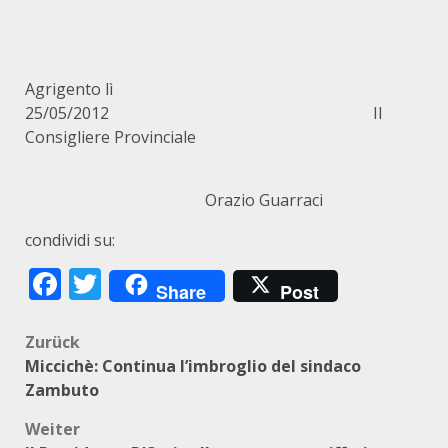
Agrigento lì
25/05/2012 Il
Consigliere Provinciale
Orazio Guarraci
condividi su:
Facebook
Twitter
Share
Post
Beitragsnavigation
Zurück
Miccichè: Continua l’imbroglio del sindaco
Zambuto
Weiter