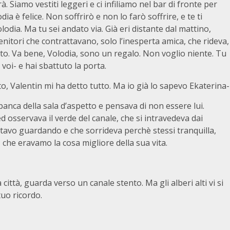
erà. Siamo vestiti leggeri e ci infiliamo nel bar di fronte per
odia è felice. Non soffrirò e non lo farò soffrire, e te ti
odia. Ma tu sei andato via. Già eri distante dal mattino,
enitori che contrattavano, solo l’inesperta amica, che rideva,
etto. Va bene, Volodia, sono un regalo. Non voglio niente. Tu
 voi- e hai sbattuto la porta.
o, Valentin mi ha detto tutto. Ma io già lo sapevo Ekaterina-
anca della sala d’aspetto e pensava di non essere lui.
 osservava il verde del canale, che si intravedeva dai
 stavo guardando e che sorrideva perchè stessi tranquilla,
che eravamo la cosa migliore della sua vita.
città, guarda verso un canale stento. Ma gli alberi alti vi si
 tuo ricordo.