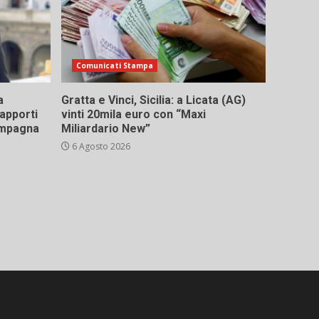
Comunicati Stampa
a
Gratta e Vinci, Sicilia: a Licata (AG)
rapporti
vinti 20mila euro con “Maxi
campagna
Miliardario New”
6 Agosto 2026