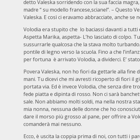
detto Valeska sorridendo con la sua faccia magra, e 
madre “ su modello francese,scianel”. – Questo V
Valeska. E così ci eravamo abbracciate, anche se 
Volodia era stupito che lo baciassi davanti a tutti
Aspetta Marika, aspetta- L’ho lasciato di colpo. Tu
sussurrarle qualcosa che la stava molto turbando. 
pontile di legno verso la scuola. Fino a che l’infan
per fortuna è arrivato Volodia, a dividerci. E’ stat
Povera Valeska, non ho fiori da gettarle alla fine 
mani. Tu dicevi che mi avresti ricoperto di fiori il
portata via. Ed è invece Volodia, che senza dire t
fede piatta e dipinta di rosso. Non ci sarà banchett
sale. Non abbiamo molti soldi, ma nella nostra st
mia nonna, nessuna delle donne che ho conosciuto
dare il morso più grosso al pane, per offrire a Vo
comanderà mai nessuno.
Ecco, è uscita la coppia prima di noi, con tutti i par