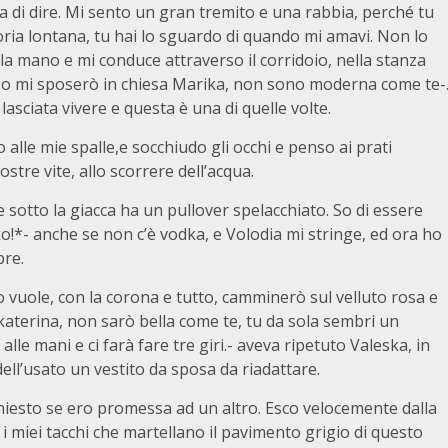
ia di dire. Mi sento un gran tremito e una rabbia, perché tu
toria lontana, tu hai lo sguardo di quando mi amavi. Non lo
la mano e mi conduce attraverso il corridoio, nella stanza
 Io mi sposerò in chiesa Marika, non sono moderna come te-
ciata vivere e questa è una di quelle volte.
 alle mie spalle,e socchiudo gli occhi e penso ai prati
ostre vite, allo scorrere dell’acqua.
 sotto la giacca ha un pullover spelacchiato. So di essere
o!*- anche se non c’è vodka, e Volodia mi stringe, ed ora ho
pre.
 vuole, con la corona e tutto, camminerò sul velluto rosa e
aterina, non sarò bella come te, tu da sola sembri un
alle mani e ci farà fare tre giri.- aveva ripetuto Valeska, in
ell’usato un vestito da sposa da riadattare.
hiesto se ero promessa ad un altro. Esco velocemente dalla
 i miei tacchi che martellano il pavimento grigio di questo