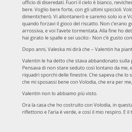
ufficio di diseredati. Fuori il cielo è bianco, nevich
bere. Voglio bere forte, con gli ultimi spiccioli. Vol
dimenticherò. Vi allontanerò e saremo solo io e Vol
quando forzavi il gioco del riscatto. Non c’erano g
arrossiva, e voi l’avete tormentata. Alla fine ho d
hai girato le spalle e sei uscito:- Non c’è gusto con
Dopo anni, Valeska mi dirà che – Valentin ha piant
Valentin le ha detto che stava abbandonato sulla p
Pensava di non stare seduto così lontano da me, ed
riquadri sporchi delle finestre. Che sapeva che lo
che mi sposassi bene con Volodia, che era per me, 
Valentin non lo abbiamo più visto.
Ora la casa che ho costruito con Volodia, in questa 
riflettono e l’aria è verde, e così il mio respiro. E il