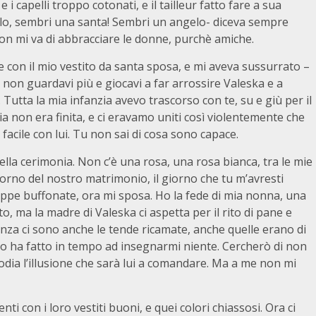
i capelli troppo cotonati, e il tailleur fatto fare a sua
elo, sembri una santa! Sembri un angelo- diceva sempre
non mi va di abbracciare le donne, purchè amiche.
 e con il mio vestito da santa sposa, e mi aveva sussurrato –
 non guardavi più e giocavi a far arrossire Valeska e a
Tutta la mia infanzia avevo trascorso con te, su e giù per il
zia non era finita, e ci eravamo uniti così violentemente che
o facile con lui. Tu non sai di cosa sono capace.
della cerimonia. Non c’è una rosa, una rosa bianca, tra le mie
 giorno del nostro matrimonio, il giorno che tu m’avresti
roppe buffonate, ora mi sposa. Ho la fede di mia nonna, una
o, ma la madre di Valeska ci aspetta per il rito di pane e
anza ci sono anche le tende ricamate, anche quelle erano di
 ha fatto in tempo ad insegnarmi niente. Cercherò di non
lodia l’illusione che sarà lui a comandare. Ma a me non mi
enti con i loro vestiti buoni, e quei colori chiassosi. Ora ci