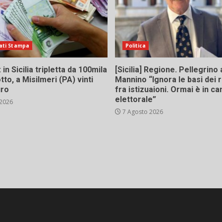
ati Stampa
Politica
in Sicilia tripletta da 100mila
[Sicilia] Regione. Pellegrino 
tto, a Misilmeri (PA) vinti
Mannino “Ignora le basi dei 
uro
fra istizuaioni. Ormai è in 
elettorale”
 2026
7 Agosto 2026