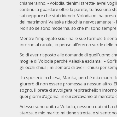
chiameranno. –Volodia, tienimi stretta- avrei vogl
continui a guardare oltre la parete, tu fissi una s
sai neppure che stai ridendo. Volodia mi ha preso 
dei matrimoni. Valeska ridacchia nervosamente :-
Non so se sono moderna, so che mi sono sempre las
Mentre l’impiegato sciorina le sue formule ti sento
intorno al canale, io penso all’eterno verde delle n
So di aver risposto alle domande di quell’uomo che
moglie di Volodia perché Valeska esclama : – Gor’k
gli occhi chiusi, mi sembra di averli chiusi per sem
-Io sposerò in chiesa, Marika, perché mia madre lo
giurerò di non essere promessa a nessun altro. Ek
sogno. Il prete ci avvolgerà l’epitrachelion intorno 
quei giorni d’agonia, in cui cercavamo al mercato d
Adesso sono unita a Volodia, nessuno qui mi ha c
stanza, e mio marito mi tiene stretta, e si sentono