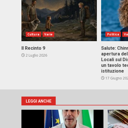
Cultura
Varie
Politica
Va
Il Recinto 9
Salute: Chinn
apertura del
2 Luglio 2026
Locali sul D
un tavolo te
istituzione
17 Giugno 20
LEGGI ANCHE