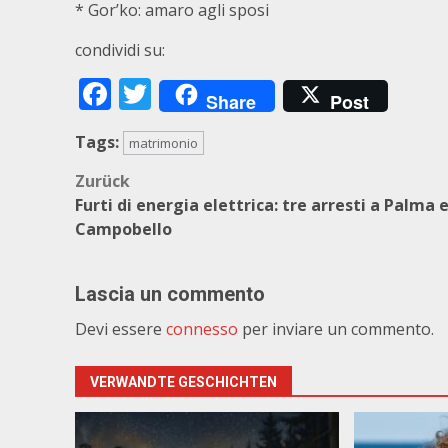
* Gor’ko: amaro agli sposi
condividi su:
Facebook
Twitter
Share
Post
Tags:
matrimonio
Beitragsnavigation
Zurück
Furti di energia elettrica: tre arresti a Palma 
Campobello
Lascia un commento
Devi essere
connesso
per inviare un commento.
VERWANDTE GESCHICHTEN