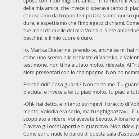
sposo con il tuo migliore amico. Ti fa ridere il vest
della mia amica, che invece ci sperava tanto di piacer
conosciamo da troppo tempo.Ora siamo qui su q
dure, e aspettiamo che l’impiegato ci chiami. Come
tue mani da quelle del mio Volodia. Siete ambedue
becchini, e il mio cuore è duro.
Io, Marika Ekaterina, prendo te, anche se mi hai r
come uno scemo alle richieste di Valeska, e Valenti
testimone, non ti ha aiutato molto, ridevate. Al “r
siete presentati con lo champagne. Non ho nemmen
Perché ridi? Cosa guardi? Non certo me. Tu guardi 
piaciuta, e invece a lei tu piaci molto, tu piaci a 
-Oh!- hai detto, e intanto stringevi il braccio di V
mento. Volodia era serio, ma tu sghignazzavi,- E’ 
scoppiato a ridere. Voi avevate bevuto. Allora ho af
E avevo gli occhi aperti e ti guardavo. Non ridevi p
Come sono nude le pareti di questa sala d’aspetto, 