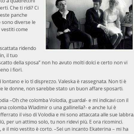
ito a quadrettini
ti. Che ti ridi? Ci
ueste panche
 sono diverse le
 vestiti come
iscattata ridendo
n, il tuo
iscatto della sposa” non ho avuto molti dolci e certo non vi
o i fiori.
lontano e io ti disprezzo. Valeska è rassegnata. Non ti è
tutte le donne, non sarebbe stato un buon affare sposarti.
olodia –Oh che colomba Volodia, guarda!- e mi indicavi con il
una colomba Wladimir o una gallinella?- e anche lui è
ferrato il viso di Volodia e mi sono attaccata alle sue labbra
iù, per un attimo solo, tu non ridevi più. E ora ricominci.
e il mio vestito è corto. –Sei un incanto Ekaterina – mi ha