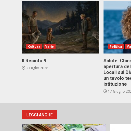
Cultura
Varie
Politica
Va
Il Recinto 9
Salute: Chinn
apertura del
2 Luglio 2026
Locali sul D
un tavolo te
istituzione
17 Giugno 20
LEGGI ANCHE