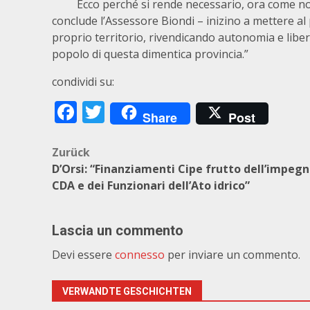
Ecco perché si rende necessario, ora come non ma
conclude l’Assessore Biondi – inizino a mettere al
proprio territorio, rivendicando autonomia e liber
popolo di questa dimentica provincia.”
condividi su:
Facebook
Twitter
Share
Post
Beitragsnavigation
Zurück
D’Orsi: “Finanziamenti Cipe frutto dell’impegn
CDA e dei Funzionari dell’Ato idrico”
Lascia un commento
Devi essere
connesso
per inviare un commento.
VERWANDTE GESCHICHTEN