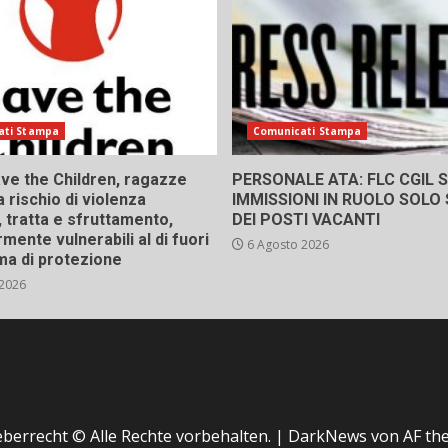
ati Stampa
Comunicati Stampa
ve the Children, ragazze
PERSONALE ATA: FLC CGIL SI
a rischio di violenza
IMMISSIONI IN RUOLO SOLO
 tratta e sfruttamento,
DEI POSTI VACANTI
rmente vulnerabili al di fuori
6 Agosto 2026
ma di protezione
 2026
berrecht © Alle Rechte vorbehalten.
|
DarkNews
von AF th