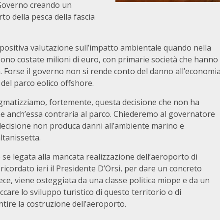
l Governo creando un
to della pesca della fascia
sitiva valutazione sull’impatto ambientale quando nella
ono costate milioni di euro, con primarie società che hanno
a. Forse il governo non si rende conto del danno all’economi
 del parco eolico offshore.
atizziamo, fortemente, questa decisione che non ha
e anch’essa contraria al parco. Chiederemo al governatore
 decisione non produca danni all’ambiente marino e
ltanissetta.
legata alla mancata realizzazione dell’aeroporto di
icordato ieri il Presidente D’Orsi, per dare un concreto
vece, viene osteggiata da una classe politica miope e da un
are lo sviluppo turistico di questo territorio o di
tire la costruzione dell’aeroporto.