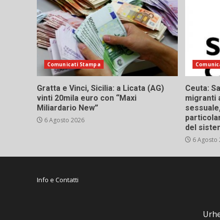
Comunicati Stampa
Comunic
Gratta e Vinci, Sicilia: a Licata (AG)
Ceuta: Sa
vinti 20mila euro con “Maxi
migranti 
Miliardario New”
sessuale,
particola
6 Agosto 2026
del siste
6 Agosto
Info e Contatti
Urhe