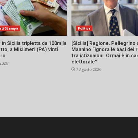
ati Stampa
Politica
in Sicilia tripletta da 100mila
[Sicilia] Regione. Pellegrino 
tto, a Misilmeri (PA) vinti
Mannino “Ignora le basi dei 
uro
fra istizuaioni. Ormai è in 
elettorale”
 2026
7 Agosto 2026