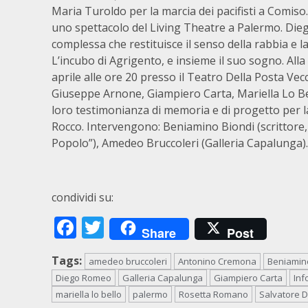
Maria Turoldo per la marcia dei pacifisti a Comiso
uno spettacolo del Living Theatre a Palermo. Dieg
complessa che restituisce il senso della rabbia e 
L’incubo di Agrigento, e insieme il suo sogno. All
aprile alle ore 20 presso il Teatro Della Posta Vec
Giuseppe Arnone, Giampiero Carta, Mariella Lo Be
loro testimonianza di memoria e di progetto per l
Rocco. Intervengono: Beniamino Biondi (scrittore, 
Popolo”), Amedeo Bruccoleri (Galleria Capalunga).
condividi su:
Facebook
Twitter
Share
Post
Tags:
amedeo bruccoleri
Antonino Cremona
Beniamin
Diego Romeo
Galleria Capalunga
Giampiero Carta
Inf
mariella lo bello
palermo
Rosetta Romano
Salvatore D