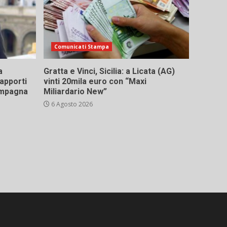
Comunicati Stampa
a
Gratta e Vinci, Sicilia: a Licata (AG)
rapporti
vinti 20mila euro con “Maxi
campagna
Miliardario New”
6 Agosto 2026