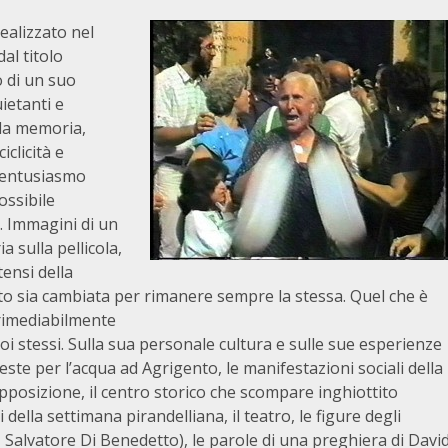
ealizzato nel
al titolo
o di un suo
ietanti e
lla memoria,
clicità e
l’entusiasmo
ossibile
. Immagini di un
 sulla pellicola,
ensi della
o sia cambiata per rimanere sempre la stessa.
Quel che è
rrimediabilmente
 stessi. Sulla sua personale cultura e sulle sue esperienze
ste per l’acqua ad Agrigento, le manifestazioni sociali della
d’opposizione, il centro storico che scompare inghiottito
della settimana pirandelliana, il teatro, le figure degli
Salvatore Di Benedetto), le parole di una preghiera di Davi