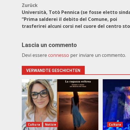
Beitragsnavigation
Zurück
Università, Totò Pennica (se fosse eletto sind
“Prima salderei il debito del Comune, poi
trasferirei alcuni corsi nel cuore del centro sto
Lascia un commento
Devi essere
connesso
per inviare un commento.
VERWANDTE GESCHICHTEN
Cultura
Notizie
Cultura