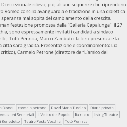
. Di eccezionale rilievo, poi, alcune sequenze che riprendono
o Romeo concilia avanguardia e tradizione in una dialettica
la speranza mai sopita del cambiamento della crescita.
a manifestazione promossa dalla “Galleria Capalunga”, il 27
chia, sono espressamente invitati i candidati a sindaco
llo, Totò Pennica, Marco Zambuto; la loro presenza e la
a città sarà gradita. Presentazione e coordinamento: Lia
critico), Carmelo Petrone (direttore de “L’amico del
o Biondi
carmelo petrone
David Maria Turoldo
Diario privato
ormazioni Sensoriali
L'Amico del Popolo
lia rocco
Living Theatre
i Benedetto
Teatro Posta Vecchia
Totò Pennica