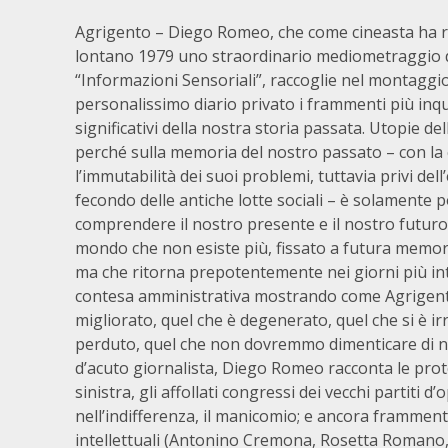
Agrigento – Diego Romeo, che come cineasta ha r
lontano 1979 uno straordinario mediometraggio d
“Informazioni Sensoriali”, raccoglie nel montaggi
personalissimo diario privato i frammenti più inqu
significativi della nostra storia passata. Utopie de
perché sulla memoria del nostro passato – con la ci
l’immutabilità dei suoi problemi, tuttavia privi del
fecondo delle antiche lotte sociali – è solamente p
comprendere il nostro presente e il nostro futuro
mondo che non esiste più, fissato a futura memoria
ma che ritorna prepotentemente nei giorni più int
contesa amministrativa mostrando come Agrigent
migliorato, quel che è degenerato, quel che si è i
perduto, quel che non dovremmo dimenticare di noi
d’acuto giornalista, Diego Romeo racconta le prote
sinistra, gli affollati congressi dei vecchi partiti 
nell’indifferenza, il manicomio; e ancora frammenti 
intellettuali (Antonino Cremona, Rosetta Romano, 