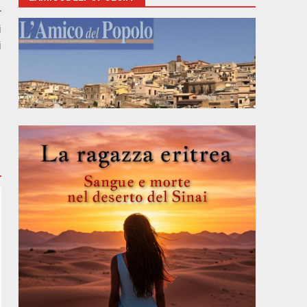
r
i
i