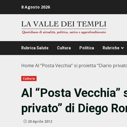
Zum
8 Agosto 2026
Inhalt
springen
Rubrica Salute
Cultura
Politica
Rubriche
Home
Al “Posta Vecchia” si proietta “Diario priv
Cultura
Al “Posta Vecchia” s
privato” di Diego R
20 Aprile 2012