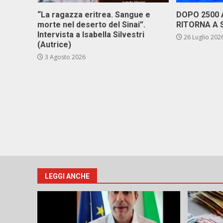
“La ragazza eritrea. Sangue e
DOPO 2500
morte nel deserto del Sinai”.
RITORNA A 
Intervista a Isabella Silvestri
26 Luglio 202
(Autrice)
3 Agosto 2026
LEGGI ANCHE