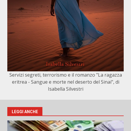
Servizi segreti, terrorismo e il romanzo "La ragazza
eritrea - Sangue e morte nel deserto del Sinai", di
Isabella Silvestri
LEGGI ANCHE