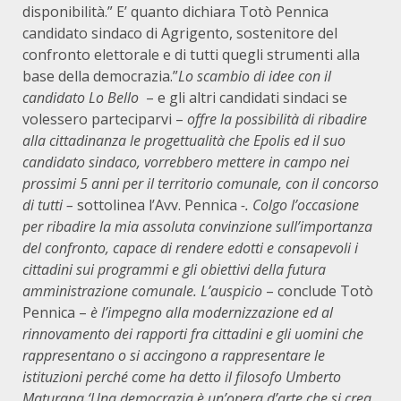
disponibilità.” E’ quanto dichiara Totò Pennica
candidato sindaco di Agrigento, sostenitore del
confronto elettorale e di tutti quegli strumenti alla
base della democrazia.”
Lo scambio di idee con il
candidato Lo Bello
– e gli altri candidati sindaci se
volessero parteciparvi –
offre la possibilità di ribadire
alla cittadinanza le progettualità che Epolis ed il suo
candidato sindaco, vorrebbero mettere in campo nei
prossimi 5 anni per il territorio comunale, con il concorso
di tutti –
sottolinea l’Avv. Pennica
-. Colgo l’occasione
per ribadire la mia assoluta convinzione sull’importanza
del confronto, capace di rendere edotti e consapevoli i
cittadini sui programmi e gli obiettivi della futura
amministrazione comunale.
L’auspicio
– conclude Totò
Pennica –
è l’impegno alla modernizzazione ed al
rinnovamento dei rapporti fra cittadini e gli uomini che
rappresentano o si accingono a rappresentare le
istituzioni perché come ha detto il filosofo Umberto
Maturana ‘Una democrazia è un’opera d’arte che si crea