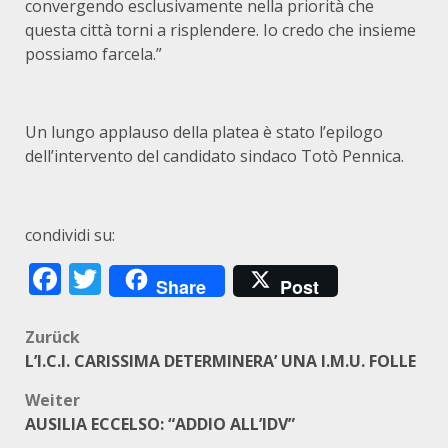
convergendo esclusivamente nella priorità che
questa città torni a risplendere. Io credo che insieme
possiamo farcela.”
Un lungo applauso della platea è stato l’epilogo
dell’intervento del candidato sindaco Totò Pennica.
condividi su:
Facebook
Twitter
Share
Post
Beitragsnavigation
Zurück
L’I.C.I. CARISSIMA DETERMINERA’ UNA I.M.U. FOLLE
Weiter
AUSILIA ECCELSO: “ADDIO ALL’IDV”