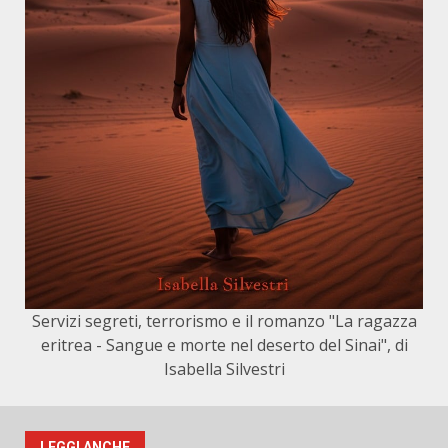
Servizi segreti, terrorismo e il romanzo "La ragazza
eritrea - Sangue e morte nel deserto del Sinai", di
Isabella Silvestri
LEGGI ANCHE