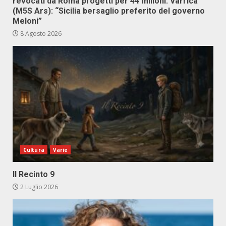
revocati da Roma progetti per 44 milioni. Varrica
(M5S Ars): “Sicilia bersaglio preferito del governo
Meloni”
8 Agosto 2026
Cultura
Varie
Il Recinto 9
2 Luglio 2026