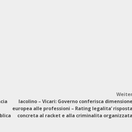
Weite
ncia
Iacolino – Vicari: Governo conferisca dimension
europea alle professioni – Rating legalita’ rispost
blica
concreta al racket e alla criminalita organizzat