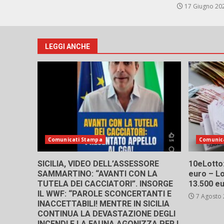
17 Giugno 20
LEGGI ANCHE
Comunicati Stampa
Comunic
SICILIA, VIDEO DELL’ASSESSORE
10eLotto: 
SAMMARTINO: “AVANTI CON LA
euro – Lo
TUTELA DEI CACCIATORI”. INSORGE
13.500 e
IL WWF: “PAROLE SCONCERTANTI E
7 Agosto
INACCETTABILI! MENTRE IN SICILIA
CONTINUA LA DEVASTAZIONE DEGLI
INCENDI E LA FAUNA AGONIZZA PER I