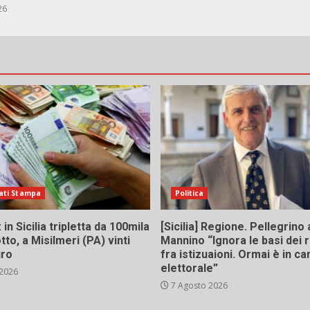
26
ati Stampa
Politica
in Sicilia tripletta da 100mila
[Sicilia] Regione. Pellegrino 
tto, a Misilmeri (PA) vinti
Mannino “Ignora le basi dei 
uro
fra istizuaioni. Ormai è in 
elettorale”
 2026
7 Agosto 2026