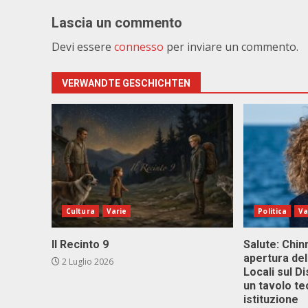
Lascia un commento
Devi essere
connesso
per inviare un commento.
VERWANDTE GESCHICHTEN
Cultura
Varie
Politica
Va
Il Recinto 9
Salute: Chinn
apertura del
2 Luglio 2026
Locali sul D
un tavolo te
istituzione