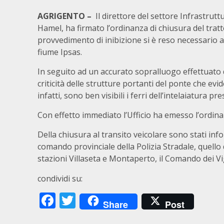
AGRIGENTO –
Il direttore del settore Infrastrutt
Hamel, ha firmato l’ordinanza di chiusura del tratto
provvedimento di inibizione si è reso necessario a c
fiume Ipsas.
In seguito ad un accurato sopralluogo effettuato 
criticità delle strutture portanti del ponte che evid
infatti, sono ben visibili i ferri dell’intelaiatura
Con effetto immediato l’Ufficio ha emesso l’ordina
Della chiusura al transito veicolare sono stati info
comando provinciale della Polizia Stradale, quello d
stazioni Villaseta e Montaperto, il Comando dei Vig
condividi su:
Facebook
Twitter
Share
Post