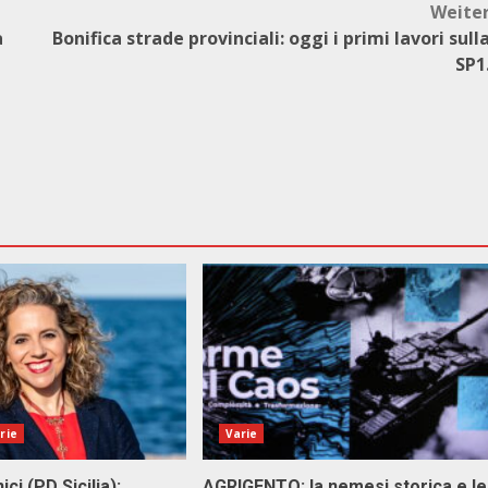
Weite
a
Bonifica strade provinciali: oggi i primi lavori sull
SP1
rie
Varie
ici (PD Sicilia):
AGRIGENTO: la nemesi storica e le