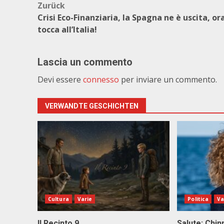
Beitragsnavigation
Zurück
Crisi Eco-Finanziaria, la Spagna ne è uscita, or
tocca all’Italia!
Lascia un commento
Devi essere
connesso
per inviare un commento.
VERWANDTE GESCHICHTEN
Cultura
Varie
Politica
Va
Il Recinto 9
Salute: Chinn