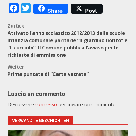
Facebook
Twitter
Share
Post
Beitragsnavigation
Zurück
Attivato l’anno scolastico 2012/2013 delle scuole
infanzia comunale paritarie “Il giardino fiorito” e
“Il cucciolo”. Il Comune pubblica l’avviso per le
richieste di ammissione
Weiter
Prima puntata di “Carta vetrata”
Lascia un commento
Devi essere
connesso
per inviare un commento.
VERWANDTE GESCHICHTEN