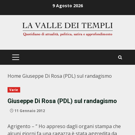
Zum
9 Agosto 2026
Inhalt
springen
PRIMÄRES
MENÜ
Home
Giuseppe Di Rosa (PDL) sul randagismo
Varie
Giuseppe Di Rosa (PDL) sul randagismo
11 Gennaio 2012
Agrigento – ” Ho appreso dagli organi stampa che
alcuni giorni fa una ragazza è stata aggredita da