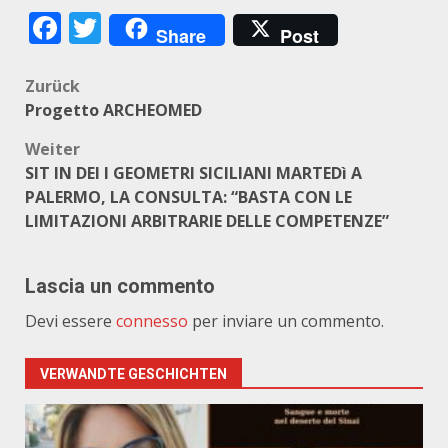
Facebook
Twitter
Share
Post
Beitragsnavigation
Zurück
Progetto ARCHEOMED
Weiter
SIT IN DEI I GEOMETRI SICILIANI MARTEDì A
PALERMO, LA CONSULTA: “BASTA CON LE
LIMITAZIONI ARBITRARIE DELLE COMPETENZE”
Lascia un commento
Devi essere
connesso
per inviare un commento.
VERWANDTE GESCHICHTEN