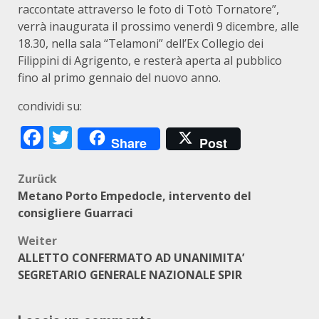
raccontate attraverso le foto di Totò Tornatore”,
verrà inaugurata il prossimo venerdì 9 dicembre, alle
18.30, nella sala “Telamoni” dell’Ex Collegio dei
Filippini di Agrigento, e resterà aperta al pubblico
fino al primo gennaio del nuovo anno.
condividi su:
Facebook
Twitter
Share
Post
Beitragsnavigation
Zurück
Metano Porto Empedocle, intervento del
consigliere Guarraci
Weiter
ALLETTO CONFERMATO AD UNANIMITA’
SEGRETARIO GENERALE NAZIONALE SPIR