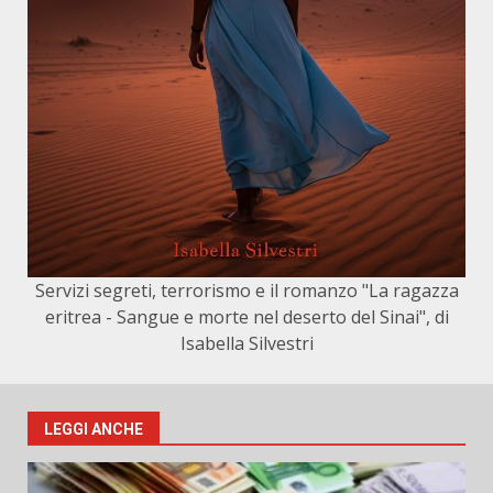
Servizi segreti, terrorismo e il romanzo "La ragazza
eritrea - Sangue e morte nel deserto del Sinai", di
Isabella Silvestri
LEGGI ANCHE