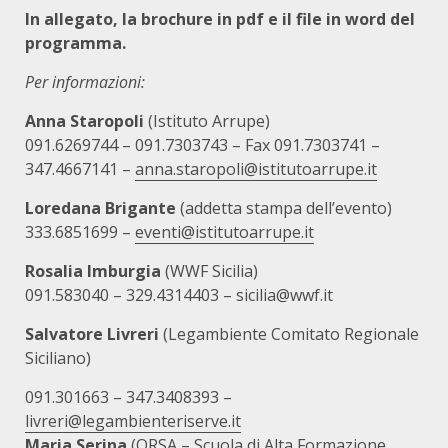
In allegato, la brochure in pdf e il file in word del
programma.
Per informazioni:
Anna Staropoli
(Istituto Arrupe)
091.6269744 – 091.7303743 – Fax 091.7303741 –
347.4667141 –
anna.staropoli@istitutoarrupe.it
Loredana Brigante
(addetta stampa dell’evento)
333.6851699 –
eventi@istitutoarrupe.it
Rosalia Imburgia
(WWF Sicilia)
091.583040 – 329.4314403 – sicilia@wwf.it
Salvatore Livreri
(Legambiente Comitato Regionale
Siciliano)
091.301663 – 347.3408393 –
livreri@legambienteriserve.it
Maria Serina
(ORSA – Scuola di Alta Formazione