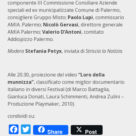
componente III Commissione Consiliare Aziende
speciali ed ex municipalizzate Comune di Palermo,
consigliere Gruppo Misto;
Paolo Lupi
, commissario
AMIA. Palermo;
Nicolò Gervasi
, direttore generale
AMIA Palermo;
Valerio D’Antoni
, comitato
Addiopizzo
Palermo.
Modera
Stefania Petyx
, inviata di
Striscia la Notizia
.
Alle 20.30, proiezione del video
“Loro della
munnizza”
, classificato come miglior documentario
italiano in diversi Festival (di Marco Battaglia,
Gianluca Donati, Laura Schimmenti, Andrea Zulini –
Produzione Playmaker, 2010).
condividi su:
Facebook
Twitter
Share
Post