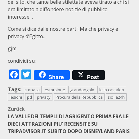
del sito, che tante belle stilettate aveva tirato a chi si
era limitato a diffondere notizie di pubblico
interesse…
Come si dice dalle nostre parti: Ma che privacy e
privacy d’Egitto…
gjm
condividi su:
Facebook
Twitter
Share
Post
Tags:
cronaca
estorsione
grandangolo
lelio castaldo
lesioni
pd
privacy
Procura della Repubblica
sicilia24h
Beitragsnavigation
Zurück
LA VALLE DEI TEMPLI DI AGRIGENTO PRIMA FRA LE
DIECI ATTRAZIONI PIU’ RECENSITE SU
TRIPADVISOR.IT SUBITO DOPO DISNEYLAND PARIS