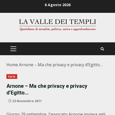
Zum
6 Agosto 2026
Inhalt
springen
PRIMÄRES
MENÜ
Home
Arnone – Ma che privacy e privacy d’Egitto…
Varie
Arnone – Ma che privacy e privacy
d’Egitto…
23 Novembre 2011
Giorno 29 settembre, l’avvocato Arnone inviava agli