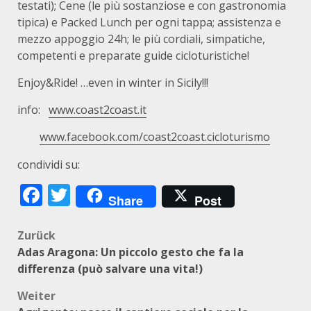
testati); Cene (le più sostanziose e con gastronomia
tipica) e Packed Lunch per ogni tappa; assistenza e
mezzo appoggio 24h; le più cordiali, simpatiche,
competenti e preparate guide cicloturistiche!
Enjoy&Ride! …even in winter in Sicily!!!
info:
www.coast2coast.it
www.facebook.com/coast2coast.cicloturismo
condividi su:
Facebook
Twitter
Share
Post
Beitragsnavigation
Zurück
Adas Aragona: Un piccolo gesto che fa la
differenza (può salvare una vita!)
Weiter