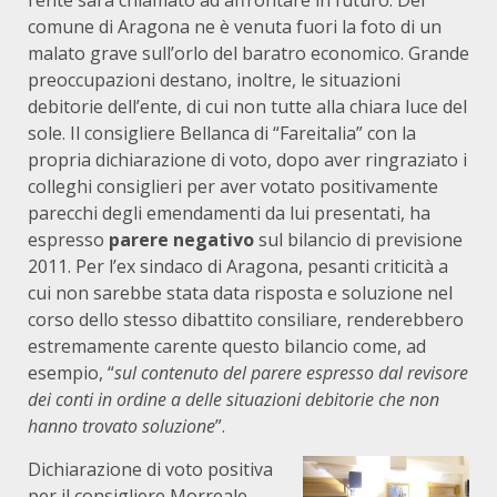
l’ente sarà chiamato ad affrontare in futuro. Del
comune di Aragona ne è venuta fuori la foto di un
malato grave sull’orlo del baratro economico. Grande
preoccupazioni destano, inoltre, le situazioni
debitorie dell’ente, di cui non tutte alla chiara luce del
sole. Il consigliere Bellanca di “Fareitalia” con la
propria dichiarazione di voto, dopo aver ringraziato i
colleghi consiglieri per aver votato positivamente
parecchi degli emendamenti da lui presentati, ha
espresso
parere negativo
sul bilancio di previsione
2011. Per l’ex sindaco di Aragona, pesanti criticità a
cui non sarebbe stata data risposta e soluzione nel
corso dello stesso dibattito consiliare, renderebbero
estremamente carente questo bilancio come, ad
esempio, “
sul contenuto del parere espresso dal revisore
dei conti in ordine a delle situazioni debitorie che non
hanno trovato soluzione
”.
Dichiarazione di voto positiva
per il consigliere Morreale,