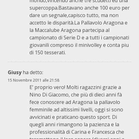
mondo,vincendo anche tre scudetti ed una
supercoppa.Bastavano anche 100 euro per
dare un segnale,capisco tutto, ma non
accetto le disparità.La Pallavolo Aragona e
la Maccalube Aragona partecipa al
campionato di Serie D e a tutti i campionati
giovanili compreso il minivolley e conta piu
di 150 tesserati.
Giusy
ha detto:
15 Novembre 2011 alle 21:58
E’ proprio vero! Molti ragazzini grazie a
Nino Di Giacomo, che più di dieci anni fà
fece conoscere ad Aragona la pallavolo
femminile ad altissimi livelli, oggi si sono
avvicinati e praticano questo sport. Di
quegli anni rimangono la pazienza e la
professionalità di Carina e Francesca che