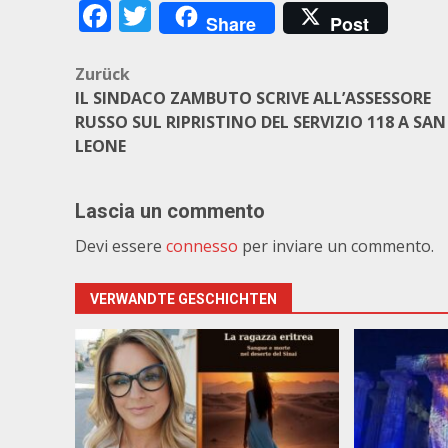
Facebook
Twitter
Share
Post
Beitragsnavigation
Zurück
IL SINDACO ZAMBUTO SCRIVE ALL’ASSESSORE
RUSSO SUL RIPRISTINO DEL SERVIZIO 118 A SAN
LEONE
Lascia un commento
Devi essere
connesso
per inviare un commento.
VERWANDTE GESCHICHTEN