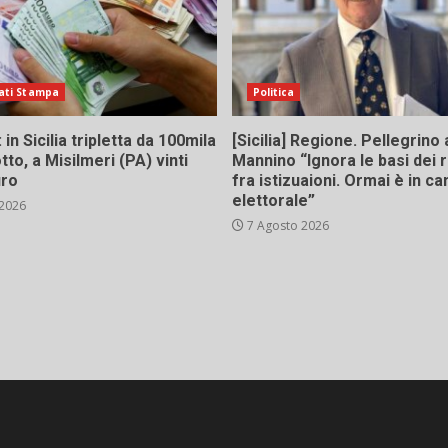
ati Stampa
Politica
in Sicilia tripletta da 100mila
[Sicilia] Regione. Pellegrino 
tto, a Misilmeri (PA) vinti
Mannino “Ignora le basi dei 
uro
fra istizuaioni. Ormai è in 
elettorale”
 2026
7 Agosto 2026