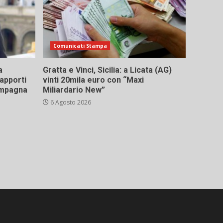
Comunicati Stampa
a
Gratta e Vinci, Sicilia: a Licata (AG)
rapporti
vinti 20mila euro con “Maxi
campagna
Miliardario New”
6 Agosto 2026