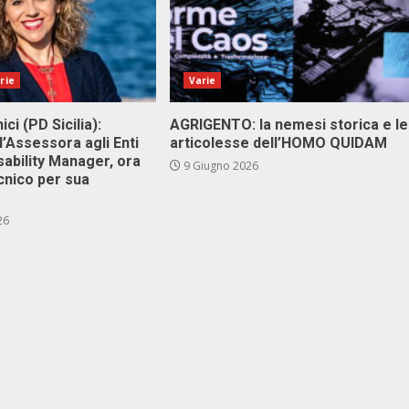
rie
Varie
ici (PD Sicilia):
AGRIGENTO: la nemesi storica e le
l’Assessora agli Enti
articolesse dell’HOMO QUIDAM
isability Manager, ora
9 Giugno 2026
cnico per sua
26