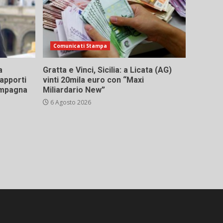
Comunicati Stampa
a
Gratta e Vinci, Sicilia: a Licata (AG)
rapporti
vinti 20mila euro con “Maxi
campagna
Miliardario New”
6 Agosto 2026