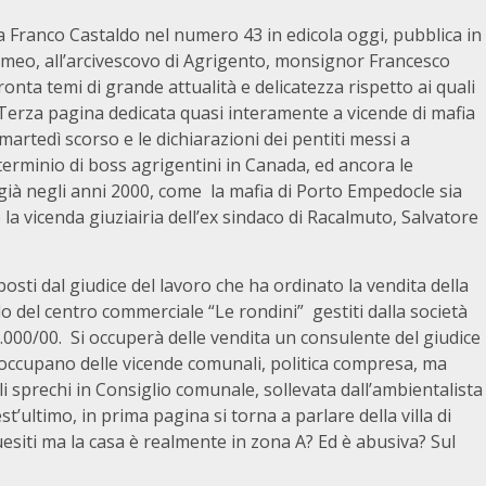
a Franco Castaldo nel numero 43 in edicola oggi, pubblica in
omeo, all’arcivescovo di Agrigento, monsignor Francesco
nta temi di grande attualità e delicatezza rispetto ai quali
 Terza pagina dedicata quasi interamente a vicende di mafia
martedì scorso e le dichiarazioni dei pentiti messi a
terminio di boss agrigentini in Canada, ed ancora le
 già negli anni 2000, come la mafia di Porto Empedocle sia
e la vicenda giuziairia dell’ex sindaco di Racalmuto, Salvatore
osti dal giudice del lavoro che ha ordinato la vendita della
 del centro commerciale “Le rondini” gestiti dalla società
.000/00. Si occuperà delle vendita un consulente del giudice
si occupano delle vicende comunali, politica compresa, ma
i sprechi in Consiglio comunale, sollevata dall’ambientalista
ltimo, in prima pagina si torna a parlare della villa di
siti ma la casa è realmente in zona A? Ed è abusiva? Sul