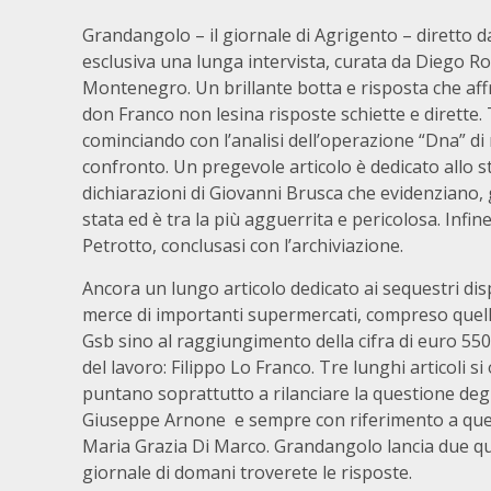
Grandangolo – il giornale di Agrigento – diretto d
esclusiva una lunga intervista, curata da Diego R
Montenegro. Un brillante botta e risposta che affro
don Franco non lesina risposte schiette e dirette.
cominciando con l’analisi dell’operazione “Dna” di 
confronto. Un pregevole articolo è dedicato allo s
dichiarazioni di Giovanni Brusca che evidenziano,
stata ed è tra la più agguerrita e pericolosa. Infin
Petrotto, conclusasi con l’archiviazione.
Ancora un lungo articolo dedicato ai sequestri disp
merce di importanti supermercati, compreso quello
Gsb sino al raggiungimento della cifra di euro 550
del lavoro: Filippo Lo Franco. Tre lunghi articoli 
puntano soprattutto a rilanciare la questione degl
Giuseppe Arnone e sempre con riferimento a quest’u
Maria Grazia Di Marco. Grandangolo lancia due que
giornale di domani troverete le risposte.