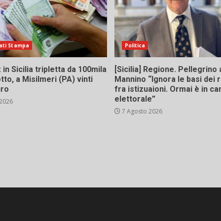
ati Stampa
Politica
in Sicilia tripletta da 100mila
[Sicilia] Regione. Pellegrino 
tto, a Misilmeri (PA) vinti
Mannino “Ignora le basi dei 
uro
fra istizuaioni. Ormai è in 
elettorale”
 2026
7 Agosto 2026