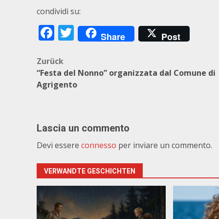
condividi su:
Facebook
Twitter
Share
Post
Beitragsnavigation
Zurück
“Festa del Nonno” organizzata dal Comune di
Agrigento
Lascia un commento
Devi essere
connesso
per inviare un commento.
VERWANDTE GESCHICHTEN