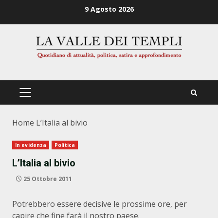
Zum
9 Agosto 2026
Inhalt
springen
PRIMÄRES
MENÜ
Home
L’Italia al bivio
In evidenza
Politica
L’Italia al bivio
25 Ottobre 2011
Potrebbero essere decisive le prossime ore, per
capire che fine farà il nostro paese.