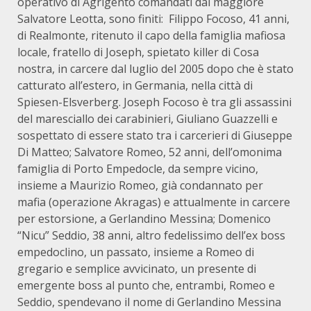
operativo di Agrigento comandati dal maggiore
Salvatore Leotta, sono finiti: Filippo Focoso, 41 anni,
di Realmonte, ritenuto il capo della famiglia mafiosa
locale, fratello di Joseph, spietato killer di Cosa
nostra, in carcere dal luglio del 2005 dopo che è stato
catturato all’estero, in Germania, nella città di
Spiesen-Elsverberg. Joseph Focoso è tra gli assassini
del maresciallo dei carabinieri, Giuliano Guazzelli e
sospettato di essere stato tra i carcerieri di Giuseppe
Di Matteo; Salvatore Romeo, 52 anni, dell’omonima
famiglia di Porto Empedocle, da sempre vicino,
insieme a Maurizio Romeo, già condannato per
mafia (operazione Akragas) e attualmente in carcere
per estorsione, a Gerlandino Messina; Domenico
“Nicu” Seddio, 38 anni, altro fedelissimo dell’ex boss
empedoclino, un passato, insieme a Romeo di
gregario e semplice avvicinato, un presente di
emergente boss al punto che, entrambi, Romeo e
Seddio, spendevano il nome di Gerlandino Messina