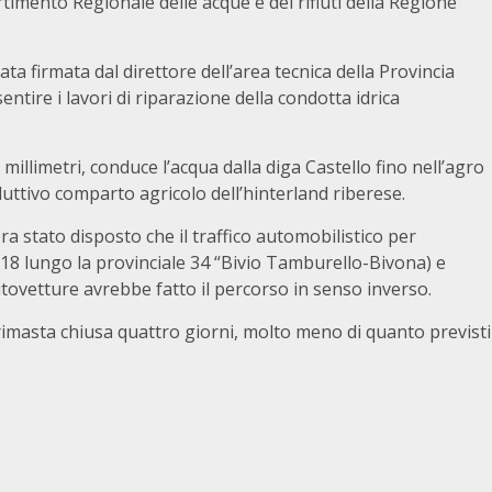
rtimento Regionale delle acque e dei rifiuti della Regione
ta firmata dal direttore dell’area tecnica della Provincia
tire i lavori di riparazione della condotta idrica
millimetri, conduce l’acqua dalla diga Castello fino nell’agro
duttivo comparto agricolo dell’hinterland riberese.
ra stato disposto che il traffico automobilistico per
118 lungo la provinciale 34 “Bivio Tamburello-Bivona) e
utovetture avrebbe fatto il percorso in senso inverso.
è rimasta chiusa quattro giorni, molto meno di quanto previsti