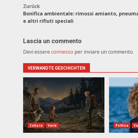
Beitragsnavigation
Zurück
Bonifica ambientale: rimossi amianto, pneuma
e altri rifiuti speciali
Lascia un commento
Devi essere
connesso
per inviare un commento.
VERWANDTE GESCHICHTEN
Cultura
Varie
Politica
Va