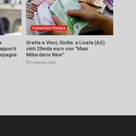
Comunicati Stampa
a
Gratta e Vinci, Sicilia: a Licata (AG)
rapporti
vinti 20mila euro con “Maxi
campagna
Miliardario New”
6 Agosto 2026