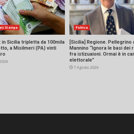
ati Stampa
Politica
in Sicilia tripletta da 100mila
[Sicilia] Regione. Pellegrino 
tto, a Misilmeri (PA) vinti
Mannino “Ignora le basi dei 
uro
fra istizuaioni. Ormai è in 
elettorale”
 2026
7 Agosto 2026