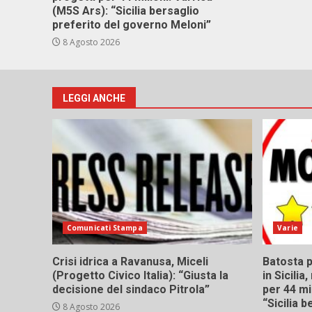
(M5S Ars): “Sicilia bersaglio
preferito del governo Meloni”
8 Agosto 2026
LEGGI ANCHE
Comunicati Stampa
Varie
Crisi idrica a Ravanusa, Miceli
Batosta p
(Progetto Civico Italia): “Giusta la
in Sicili
decisione del sindaco Pitrola”
per 44 mi
“Sicilia 
8 Agosto 2026