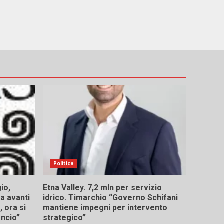
Politica
io,
Etna Valley. 7,2 mln per servizio
ta avanti
idrico. Timarchio “Governo Schifani
 ora si
mantiene impegni per intervento
ancio”
strategico”