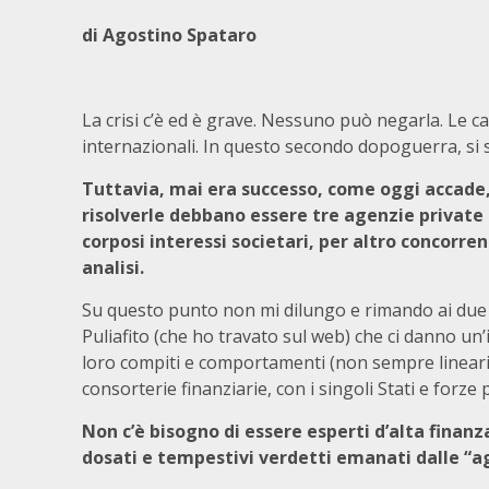
di Agostino Spataro
La crisi c’è ed è grave. Nessuno può negarla. Le c
internazionali. In questo secondo dopoguerra, si so
Tuttavia, mai era successo, come oggi accade, 
risolverle debbano essere tre agenzie private 
corposi interessi societari, per altro concorrent
analisi.
Su questo punto non mi dilungo e rimando ai due art
Puliafito (che ho travato sul web) che ci danno un’i
loro compiti e comportamenti (non sempre lineari),
consorterie finanziarie, con i singoli Stati e forze 
Non c’è bisogno di essere esperti d’alta finanz
dosati e tempestivi verdetti emanati dalle “age