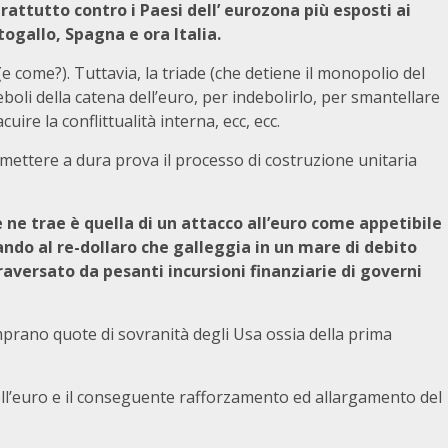
prattutto contro i Paesi dell’ eurozona più esposti ai
rtogallo, Spagna e ora Italia.
e come?). Tuttavia, la triade (che detiene il monopolio del
eboli della catena dell’euro, per indebolirlo, per smantellare
ire la conflittualità interna, ecc, ecc.
ettere a dura prova il processo di costruzione unitaria
 ne trae è quella di un attacco all’euro come appetibile
ndo al re-dollaro che galleggia in un mare di debito
raversato da pesanti incursioni finanziarie di governi
mprano quote di sovranità degli Usa ossia della prima
dell’euro e il conseguente rafforzamento ed allargamento del