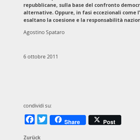
repubblicane, sulla base del confronto democra
alternative. Oppure, in fasi eccezionali come 
esaltano la coesione e la responsabilità nazion
Agostino Spataro
6 ottobre 2011
condividi su:
Facebook
Twitter
Share
Post
Beitragsnavigation
Zurück