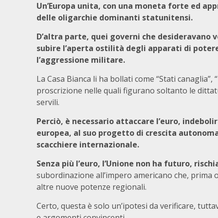
Un’Europa unita, con una moneta forte ed app
delle oligarchie dominanti statunitensi.
D’altra parte, quei governi che desideravano ve
subire l’aperta ostilità degli apparati di potere
l’aggressione militare.
La Casa Bianca li ha bollati come “Stati canaglia”, “
proscrizione nelle quali figurano soltanto le ditta
servili.
Perciò, è necessario attaccare l’euro, indeboli
europea, al suo progetto di crescita autonoma,
scacchiere internazionale.
Senza più l’euro, l’Unione non ha futuro, rischia
subordinazione all’impero americano che, prima o p
altre nuove potenze regionali.
Certo, questa è solo un’ipotesi da verificare, tutt
e argomenti convincenti.