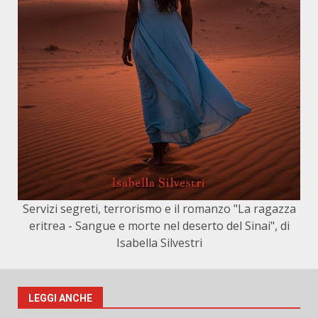
Servizi segreti, terrorismo e il romanzo "La ragazza
eritrea - Sangue e morte nel deserto del Sinai", di
Isabella Silvestri
LEGGI ANCHE