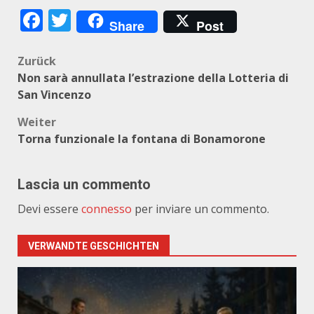
Facebook
Twitter
Share
Post
Beitragsnavigation
Zurück
Non sarà annullata l’estrazione della Lotteria di
San Vincenzo
Weiter
Torna funzionale la fontana di Bonamorone
Lascia un commento
Devi essere
connesso
per inviare un commento.
VERWANDTE GESCHICHTEN