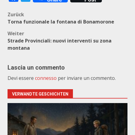
Beitragsnavigation
Zurück
Torna funzionale la fontana di Bonamorone
Weiter
Strade Provinciali: nuovi interventi su zona
montana
Lascia un commento
Devi essere
connesso
per inviare un commento.
VERWANDTE GESCHICHTEN