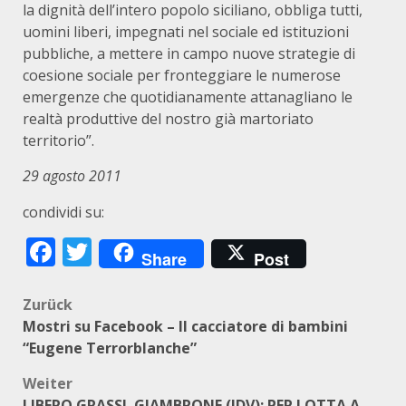
la dignità dell’intero popolo siciliano, obbliga tutti,
uomini liberi, impegnati nel sociale ed istituzioni
pubbliche, a mettere in campo nuove strategie di
coesione sociale per fronteggiare le numerose
emergenze che quotidianamente attanagliano le
realtà produttive del nostro già martoriato
territorio”.
29 agosto 2011
condividi su:
Facebook
Twitter
Share
Post
Beitragsnavigation
Zurück
Mostri su Facebook – Il cacciatore di bambini
“Eugene Terrorblanche”
Weiter
LIBERO GRASSI. GIAMBRONE (IDV): PER LOTTA A