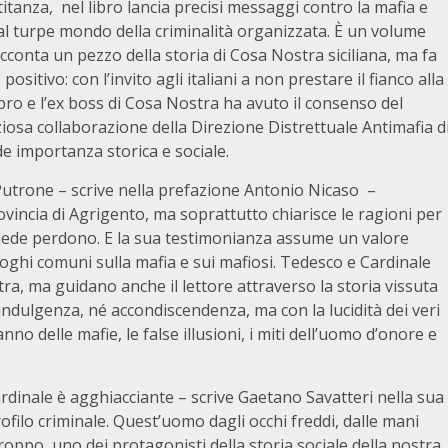
itanza, nel libro lancia precisi messaggi contro la mafia e
 dal turpe mondo della criminalità organizzata. È un volume
cconta un pezzo della storia di Cosa Nostra siciliana, ma fa
itivo: con l’invito agli italiani a non prestare il fianco alla
libro e l’ex boss di Cosa Nostra ha avuto il consenso del
ziosa collaborazione della Direzione Distrettuale Antimafia d
de importanza storica e sociale.
Putrone – scrive nella prefazione Antonio Nicaso –
rovincia di Agrigento, ma soprattutto chiarisce le ragioni per
 chiede perdono. E la sua testimonianza assume un valore
uoghi comuni sulla mafia e sui mafiosi. Tedesco e Cardinale
tra, ma guidano anche il lettore attraverso la storia vissuta
indulgenza, né accondiscendenza, ma con la lucidità dei veri
anno delle mafie, le false illusioni, i miti dell’uomo d’onore e
ardinale è agghiacciante – scrive Gaetano Savatteri nella sua
rofilo criminale. Quest’uomo dagli occhi freddi, dalle mani
troppo, uno dei protagonisti della storia sociale della nostra