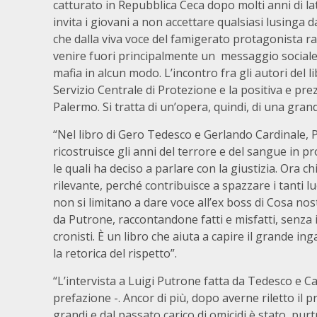
catturato in Repubblica Ceca dopo molti anni di lat
invita i giovani a non accettare qualsiasi lusinga
che dalla viva voce del famigerato protagonista ra
venire fuori principalmente un messaggio sociale pos
mafia in alcun modo. L’incontro fra gli autori del 
Servizio Centrale di Protezione e la positiva e pre
Palermo. Si tratta di un’opera, quindi, di una gran
“Nel libro di Gero Tedesco e Gerlando Cardinale, 
ricostruisce gli anni del terrore e del sangue in p
le quali ha deciso a parlare con la giustizia. Ora
rilevante, perché contribuisce a spazzare i tanti l
non si limitano a dare voce all’ex boss di Cosa nos
da Putrone, raccontandone fatti e misfatti, senza 
cronisti. È un libro che aiuta a capire il grande ing
la retorica del rispetto”.
“L’intervista a Luigi Putrone fatta da Tedesco e C
prefazione -. Ancor di più, dopo averne riletto il p
grandi e dal passato carico di omicidi è stato, pur