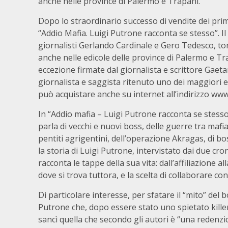
anche nelle province di Palermo e Trapani.
Dopo lo straordinario successo di vendite dei primi
“Addio Mafia. Luigi Putrone racconta se stesso”. Il l
giornalisti Gerlando Cardinale e Gero Tedesco, tor
anche nelle edicole delle province di Palermo e Tra
eccezione firmate dal giornalista e scrittore Gaet
giornalista e saggista ritenuto uno dei maggiori e
può acquistare anche su internet all’indirizzo ww
In “Addio mafia – Luigi Putrone racconta se stesso”
parla di vecchi e nuovi boss, delle guerre tra mafi
pentiti agrigentini, dell’operazione Akragas, di bo
la storia di Luigi Putrone, intervistato dai due cron
racconta le tappe della sua vita: dall’affiliazione al
dove si trova tuttora, e la scelta di collaborare con 
Di particolare interesse, per sfatare il “mito” del 
Putrone che, dopo essere stato uno spietato kille
sancì quella che secondo gli autori è “una redenzi