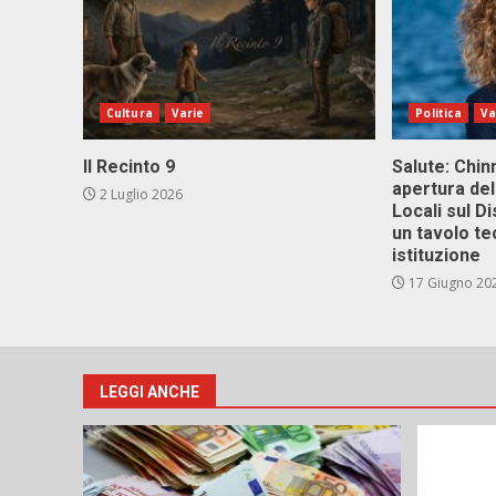
Cultura
Varie
Politica
Va
Il Recinto 9
Salute: Chinn
apertura del
2 Luglio 2026
Locali sul D
un tavolo te
istituzione
17 Giugno 20
LEGGI ANCHE