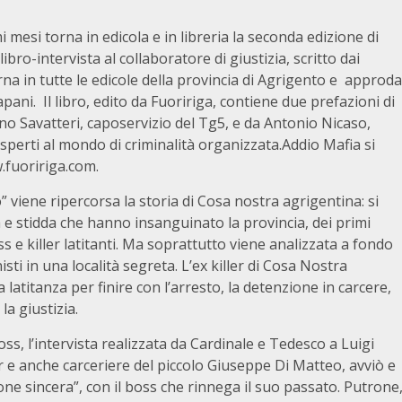
 mesi torna in edicola e in libreria la seconda edizione di
ibro-intervista al collaboratore di giustizia, scritto dai
na in tutte le edicole della provincia di Agrigento e approda
pani. Il libro, edito da Fuoririga, contiene due prefazioni di
ano Savatteri, caposervizio del Tg5, e da Antonio Nicaso,
sperti al mondo di criminalità organizzata.Addio Mafia si
w.fuoririga.com.
 viene ripercorsa la storia di Cosa nostra agrigentina: si
a e stidda che hanno insanguinato la provincia, dei primi
ss e killer latitanti. Ma soprattutto viene analizzata a fondo
isti in una località segreta. L’ex killer di Cosa Nostra
la latitanza per finire con l’arresto, la detenzione in carcere,
la giustizia.
boss, l’intervista realizzata da Cardinale e Tedesco a Luigi
r e anche carceriere del piccolo Giuseppe Di Matteo, avviò e
one sincera”, con il boss che rinnega il suo passato. Putrone