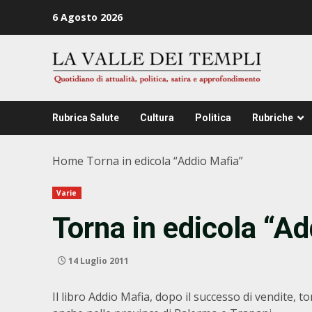
Zum
6 Agosto 2026
Inhalt
springen
Rubrica Salute
Cultura
Politica
Rubriche
Home
Torna in edicola “Addio Mafia”
Varie
Torna in edicola “A
14 Luglio 2011
Il libro Addio Mafia, dopo il successo di vendite, t