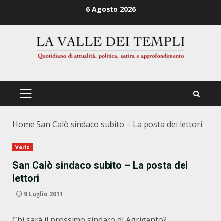
Zum
6 Agosto 2026
Inhalt
springen
PRIMÄRES
MENÜ
Home
San Calò sindaco subito – La posta dei lettori
Varie
San Calò sindaco subito – La posta dei
lettori
9 Luglio 2011
Chi sarà il prossimo sindaco di Agrigento?