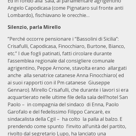
Ed in fondo alla sala, al parlamentare agrigentino
Angelo Capodicasa (come Pignataro sul fronte anti
Lombardo), fischiavano le orecchie…
Silenzio, parla Mirello
”Perché occorre pensionare i “Bassolini di Sicilia”:
Crisafulli, Capodicasa, Finocchiaro, Burtone, Bianco,
etc.” I due fogli patinati, fatti circolare durante
l’assemblea regionale dal consigliere comunale
agrigentino, Peppe Arnone, stavolta erano allargati
anche alla senatrice catanese Anna Finocchiaro( ed
ai suoi rapporti con il Pm catanese Giuseppe
Gennaro). Mirello Crisafulli, che durante i lavori si era
acquartierato nelle ultime file della sala dell’hotel San
Paolo – in compagnia del sindaco di Enna, Paolo
Garofalo e del fedelissimo Filippo Cancarè, ex
sindacalista della Cgil – ha colto la palla al balzo. E
prendendo come spunto l’invito all’unità del partito,
rivolto dal segretario Lupo, ha lanciato una