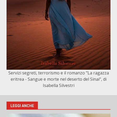
Servizi segreti, terrorismo e il romanzo "La ragazza
eritrea - Sangue e morte nel deserto del Sinai", di
Isabella Silvestri
LEGGI ANCHE