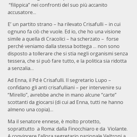
“filippica” nei confronti del suo più accanito
accusatore…
E’ un partito strano – ha rilevato Crisafulli – in cui
ognuno fa ciò che vuole. Ed io, che ho una visione
simile a quella di Cracolici – ha scherzato – forse
perché veniamo dalla stessa bottega … non sono
disposto a tollerare che si stia negli organismi senza
tessera, che si può fare tutto, e la politica sia ridotta
a senzalia…
Ad Enna, il Pd è Crisafulli. Il segretario Lupo –
confidano gli anti crisafulliani – per intervenire su
“Mirello”, avrebbe anche in mano alcune “carte”
scottanti da giocarsi (di cui ad Enna, tutti ne hanno
almeno una copia)…
Ma il senatore ennese, è molto protetto,
soprattutto a Roma: dalla Finocchiaro e da Violante.
A convincere l’allora segretario nazionale Veltroni a