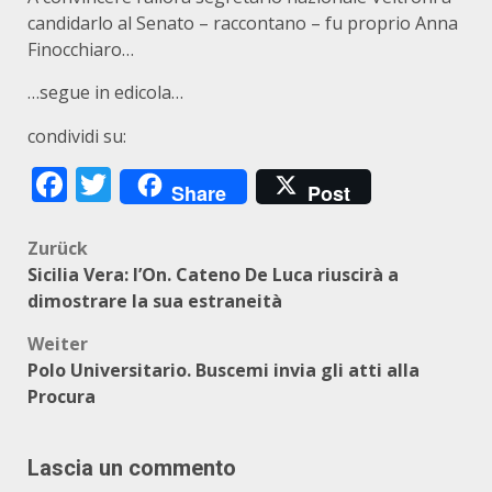
candidarlo al Senato – raccontano – fu proprio Anna
Finocchiaro…
…segue in edicola…
condividi su:
Facebook
Twitter
Share
Post
Beitragsnavigation
Zurück
Sicilia Vera: l’On. Cateno De Luca riuscirà a
dimostrare la sua estraneità
Weiter
Polo Universitario. Buscemi invia gli atti alla
Procura
Lascia un commento