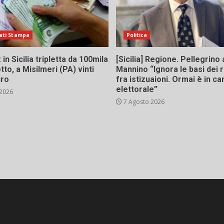
ati Stampa
Politica
in Sicilia tripletta da 100mila
[Sicilia] Regione. Pellegrino 
tto, a Misilmeri (PA) vinti
Mannino “Ignora le basi dei 
uro
fra istizuaioni. Ormai è in 
elettorale”
 2026
7 Agosto 2026