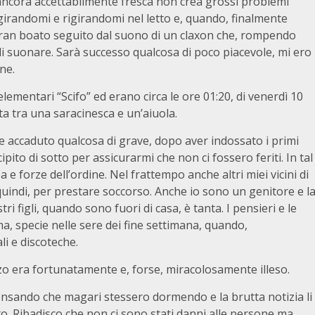
ncora accettabilmente fresca non crea grossi problemi
girandomi e rigirandomi nel letto e, quando, finalmente
ran boato seguito dal suono di un claxon che, rompendo
di suonare. Sarà successo qualcosa di poco piacevole, mi ero
ne.
lementari “Scifo” ed erano circa le ore 01:20, di venerdì 10
a tra una saracinesca e un’aiuola.
 accaduto qualcosa di grave, dopo aver indossato i primi
cipito di sotto per assicurarmi che non ci fossero feriti. In tal
 forze dell’ordine. Nel frattempo anche altri miei vicini di
quindi, per prestare soccorso. Anche io sono un genitore e l
 figli, quando sono fuori di casa, è tanta. I pensieri e le
specie nelle sere dei fine settimana, quando,
ali e discoteche.
azzo era fortunatamente e, forse, miracolosamente illeso.
pensando che magari stessero dormendo e la brutta notizia li
. Ribadisco che non ci sono stati danni alle persone ma