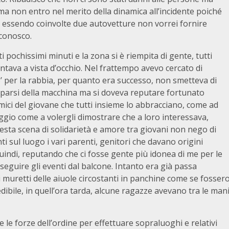
à ma non entro nel merito della dinamica all’incidente poiché
d essendo coinvolte due autovetture non vorrei fornire
 conosco.
 pochissimi minuti e la zona si è riempita di gente, tutti
ntava a vista d’occhio. Nel frattempo avevo cercato di
’ per la rabbia, per quanto era successo, non smetteva di
parsi della macchina ma si doveva reputare fortunato
amici del giovane che tutti insieme lo abbracciano, come ad
aggio come a volergli dimostrare che a loro interessava,
esta scena di solidarietà e amore tra giovani non nego di
 sul luogo i vari parenti, genitori che davano origini
quindi, reputando che ci fosse gente più idonea di me per le
seguire gli eventi dal balcone. Intanto era già passa
 muretti delle aiuole circostanti in panchine come se fosser
dibile, in quell’ora tarda, alcune ragazze avevano tra le man
 le forze dell’ordine per effettuare sopraluoghi e relativi