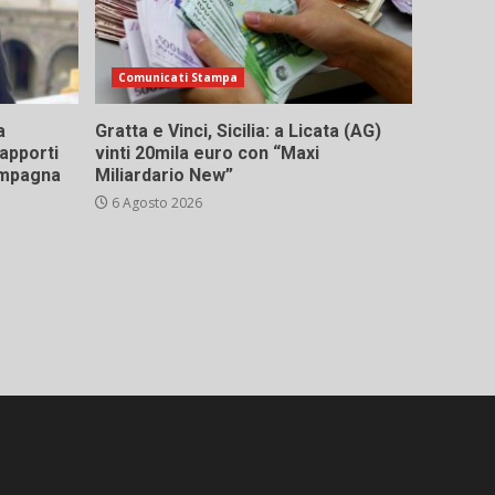
Comunicati Stampa
a
Gratta e Vinci, Sicilia: a Licata (AG)
rapporti
vinti 20mila euro con “Maxi
campagna
Miliardario New”
6 Agosto 2026