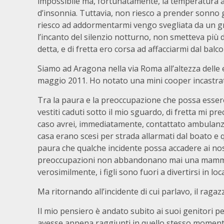
impossibile ma, fortunatamente, la temperatura a
d’insonnia. Tuttavia, non riesco a prender sonno 
riesco ad addormentarmi vengo svegliata da un g
l’incanto del silenzio notturno, non smetteva più 
detta, e di fretta ero corsa ad affacciarmi dal balco
Siamo ad Aragona nella via Roma all’altezza delle e
maggio 2011. Ho notato una mini cooper incastrat
Tra la paura e la preoccupazione che possa essere
vestiti caduti sotto il mio sguardo, di fretta mi pre
caso avrei, immediatamente, contattato ambulanza e
casa erano scesi per strada allarmati dal boato e 
paura che qualche incidente possa accadere ai nostri
preoccupazioni non abbandonano mai una mamma, 
verosimilmente, i figli sono fuori a divertirsi in loc
Ma ritornando all’incidente di cui parlavo, il rag
Il mio pensiero è andato subito ai suoi genitori 
avesse appena raggiunti in quello stesso momento