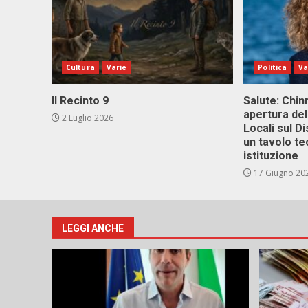
Cultura
Varie
Politica
Va
Il Recinto 9
Salute: Chinn
apertura del
2 Luglio 2026
Locali sul D
un tavolo te
istituzione
17 Giugno 20
LEGGI ANCHE