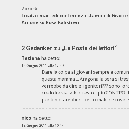
Beitragsnavigation
Zurück
Licata : martedì conferenza stampa di Graci e
Arnone su Rosa Balistreri
2 Gedanken zu „
La Posta dei lettori
“
Tatiana
ha detto:
12 Giugno 2011 alle 17:29
Dare la colpa ai giovani sempre e comun
questa mamma…..Aragona la sera si trasfo
verrebbe da dire e i genitori??? sono lor
credo ke sia solo questo….piu’CONTROLLI f
punti nn farebbero certo male nè rovine
nico
ha detto:
18 Giugno 2011 alle 10:47