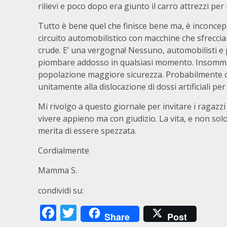
rilievi e poco dopo era giunto il carro attrezzi pe
Tutto è bene quel che finisce bene ma, è inconcepi
circuito automobilistico con macchine che sfrecciano
crude. E’ una vergogna! Nessuno, automobilisti e p
piombare addosso in qualsiasi momento. Insomma, 
popolazione maggiore sicurezza. Probabilmente oc
unitamente alla dislocazione di dossi artificiali per
Mi rivolgo a questo giornale per invitare i ragazzi
vivere appieno ma con giudizio. La vita, e non sol
merita di essere spezzata.
Cordialmente
Mamma S.
condividi su:
Facebook
Twitter
Share
Post