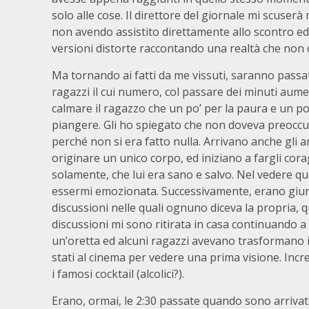
solo alle cose. Il direttore del giornale mi scuser
non avendo assistito direttamente allo scontro e
versioni distorte raccontando una realtà che non
Ma tornando ai fatti da me vissuti, saranno passati
ragazzi il cui numero, col passare dei minuti aume
calmare il ragazzo che un po’ per la paura e un po
piangere. Gli ho spiegato che non doveva preoccu
perché non si era fatto nulla. Arrivano anche gli 
originare un unico corpo, ed iniziano a fargli cor
solamente, che lui era sano e salvo. Nel vedere qu
essermi emozionata. Successivamente, erano giunti
discussioni nelle quali ognuno diceva la propria, 
discussioni mi sono ritirata in casa continuando a 
un’oretta ed alcuni ragazzi avevano trasformano i
stati al cinema per vedere una prima visione. Incre
i famosi cocktail (alcolici?).
Erano, ormai, le 2:30 passate quando sono arrivate