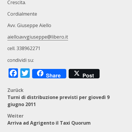
Crescita.
Cordialmente
Avv. Giuseppe Aiello
aielloavvgiuseppe@libero.it
cell. 338962271
condividi su:
Facebook
Twitter
Share
Post
Beitragsnavigation
Zurück
Turni di distribuzione previsti per giovedì 9
giugno 2011
Weiter
Arriva ad Agrigento il Taxi Quorum