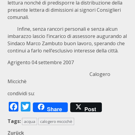
lettura nonché di predisporre la distribuzione della
presente lettera di dimissioni ai signori Consiglieri
comunali.
Infine, senza rancori personali e senza alcun
imbarazzo lascio l’incarico di assessore augurando al
Sindaco Marco Zambuto buon lavoro, sperando che
continui a farlo nell’esclusivo interesse della città.
Agrigento 04 settembre 2007
Calogero
Miccichè
condividi su:
Facebook
Twitter
Share
Post
Tags:
acqua
calogero miccichè
Beitragsnavigation
Zurück