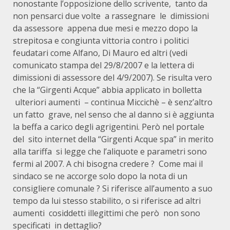
nonostante l’opposizione dello scrivente, tanto da
non pensarci due volte a rassegnare le dimissioni
da assessore appena due mesi e mezzo dopo la
strepitosa e congiunta vittoria contro i politici
feudatari come Alfano, Di Mauro ed altri (vedi
comunicato stampa del 29/8/2007 e la lettera di
dimissioni di assessore del 4/9/2007). Se risulta vero
che la “Girgenti Acque” abbia applicato in bolletta
ulteriori aumenti – continua Miccichè – è senz’altro
un fatto grave, nel senso che al danno si è aggiunta
la beffa a carico degli agrigentini. Però nel portale
del sito internet della “Girgenti Acque spa” in merito
alla tariffa si legge che l’aliquote e parametri sono
fermi al 2007. A chi bisogna credere ? Come mai il
sindaco se ne accorge solo dopo la nota di un
consigliere comunale ? Si riferisce all’aumento a suo
tempo da lui stesso stabilito, o si riferisce ad altri
aumenti cosiddetti illegittimi che però non sono
specificati in dettaglio?