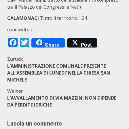
Ulivi, via dei Fiumi, tratto della statale 115 compreso
tra il Palazzo dei Congressi e Natì)
CALAMONACI
Tutto il territorio H24
condividi su:
Facebook
Twitter
Share
Post
Beitragsnavigation
Zurück
L’AMMINISTRAZIONE COMUNALE PRESENTE
ALL’ASSEMBLEA DI LUNEDI’ NELLA CHIESA SAN
MICHELE
Weiter
L’AVVALLAMENTO DI VIA MAZZINI NON DIPENDE
DA PERDITE IDRICHE
Lascia un commento