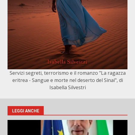
Servizi segreti, terrorismo e il romanzo "La ragazza
eritrea - Sangue e morte nel deserto del Sinai", di
Isabella Silvestri
LEGGI ANCHE