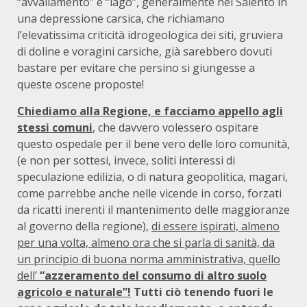
“avvallamento” e “lago”, generalmente nel Salento in
una depressione carsica, che richiamano
l’elevatissima criticità idrogeologica dei siti, gruviera
di doline e voragini carsiche, già sarebbero dovuti
bastare per evitare che persino si giungesse a
queste oscene proposte!
Chiediamo alla Regione, e facciamo appello agli
stessi comuni
, che davvero volessero ospitare
questo ospedale per il bene vero delle loro comunità,
(e non per sottesi, invece, soliti interessi di
speculazione edilizia, o di natura geopolitica, magari,
come parrebbe anche nelle vicende in corso, forzati
da ricatti inerenti il mantenimento delle maggioranze
al governo della regione),
di essere ispirati, almeno
per una volta, almeno ora che si parla di sanità, da
un principio di buona norma amministrativa, quello
dell’
“azzeramento del consumo di altro suolo
agricolo e naturale”!
Tutti ciò tenendo fuori le