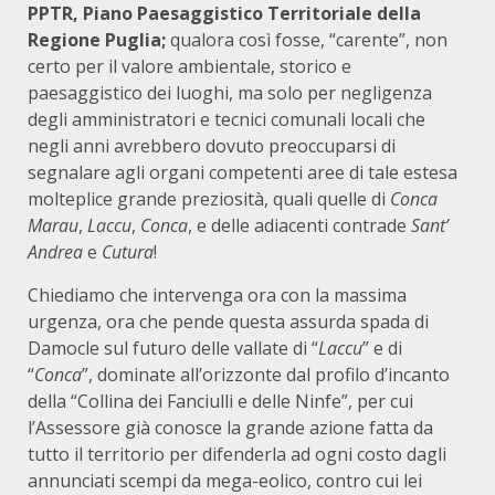
PPTR, Piano Paesaggistico Territoriale della
Regione Puglia;
qualora così fosse, “carente”, non
certo per il valore ambientale, storico e
paesaggistico dei luoghi, ma solo per negligenza
degli amministratori e tecnici comunali locali che
negli anni avrebbero dovuto preoccuparsi di
segnalare agli organi competenti aree di tale estesa
molteplice grande preziosità, quali quelle di
Conca
Marau
,
Laccu
,
Conca
, e delle adiacenti contrade
Sant’
Andrea
e
Cutura
!
Chiediamo che intervenga ora con la massima
urgenza, ora che pende questa assurda spada di
Damocle sul futuro delle vallate di “
Laccu
” e di
“
Conca
”, dominate all’orizzonte dal profilo d’incanto
della “Collina dei Fanciulli e delle Ninfe”, per cui
l’Assessore già conosce la grande azione fatta da
tutto il territorio per difenderla ad ogni costo dagli
annunciati scempi da mega-eolico, contro cui lei