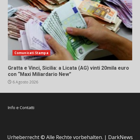
Comunicati Stampa
Gratta e Vinci, Sicilia: a Licata (AG) vinti 20mila euro
con “Maxi Miliardario New”
6 Agosto 2026
Info e Contatti
Urheberrecht © Alle Rechte vorbehalten.
|
DarkNews