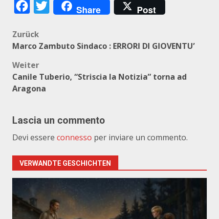
Facebook
Twitter
Share
Post
Beitragsnavigation
Zurück
Marco Zambuto Sindaco : ERRORI DI GIOVENTU’
Weiter
Canile Tuberio, “Striscia la Notizia” torna ad
Aragona
Lascia un commento
Devi essere
connesso
per inviare un commento.
VERWANDTE GESCHICHTEN