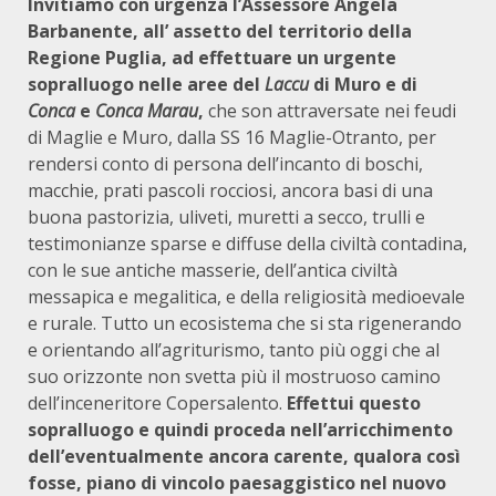
Invitiamo con urgenza l’Assessore Angela
Barbanente, all’ assetto del territorio della
Regione Puglia, ad effettuare un urgente
sopralluogo nelle aree del
Laccu
di Muro e di
Conca
e
Conca Marau
,
che son attraversate nei feudi
di Maglie e Muro, dalla SS 16 Maglie-Otranto, per
rendersi conto di persona dell’incanto di boschi,
macchie, prati pascoli rocciosi, ancora basi di una
buona pastorizia, uliveti, muretti a secco, trulli e
testimonianze sparse e diffuse della civiltà contadina,
con le sue antiche masserie, dell’antica civiltà
messapica e megalitica, e della religiosità medioevale
e rurale. Tutto un ecosistema che si sta rigenerando
e orientando all’agriturismo, tanto più oggi che al
suo orizzonte non svetta più il mostruoso camino
dell’inceneritore Copersalento.
Effettui questo
sopralluogo e quindi proceda nell’arricchimento
dell’eventualmente ancora carente, qualora così
fosse, piano di vincolo paesaggistico nel nuovo