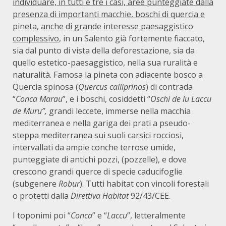
individuare, in tutti e tre i casi, aree punteggiate dalla
presenza di importanti macchie, boschi di quercia e
pineta, anche di grande interesse paesaggistico
complessivo
, in un Salento già fortemente fiaccato,
sia dal punto di vista della deforestazione, sia da
quello estetico-paesaggistico, nella sua ruralità e
naturalità. Famosa la pineta con adiacente bosco a
Quercia spinosa (
Quercus calliprinos
) di contrada
“
Conca Marau
”, e i boschi, cosiddetti “
Oschi de lu Laccu
de Muru”,
grandi leccete, immerse nella macchia
mediterranea e nella gariga dei prati a pseudo-
steppa mediterranea sui suoli carsici rocciosi,
intervallati da ampie conche terrose umide,
punteggiate di antichi pozzi, (pozzelle), e dove
crescono grandi querce di specie caducifoglie
(subgenere
Robur
). Tutti habitat con vincoli forestali
o protetti dalla
Direttiva Habitat
92/43/CEE.
I toponimi poi “
Conca
” e “
Laccu
”, letteralmente