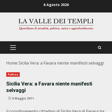
Zum
6 Agosto 2026
Inhalt
springen
PRIMÄRES
MENÜ
Home
Sicilia Vera: a Favara niente manifesti selvaggi
Politica
Sicilia Vera: a Favara niente manifesti
selvaggi
6 Maggio 2011
Il coordinamento cittadino di Sicilia Vera di Favara ha