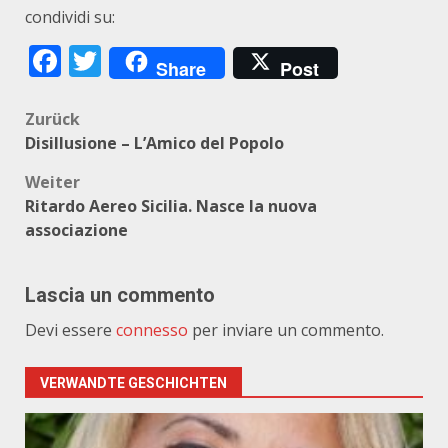
condividi su:
Facebook
Twitter
Share
Post
Beitragsnavigation
Zurück
Disillusione – L’Amico del Popolo
Weiter
Ritardo Aereo Sicilia. Nasce la nuova
associazione
Lascia un commento
Devi essere
connesso
per inviare un commento.
VERWANDTE GESCHICHTEN