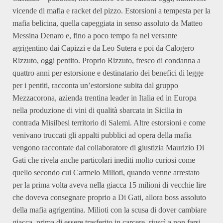
vicende di mafia e racket del pizzo. Estorsioni a tempesta per la
mafia belicina, quella capeggiata in senso assoluto da Matteo
Messina Denaro e, fino a poco tempo fa nel versante
agrigentino dai Capizzi e da Leo Sutera e poi da Calogero
Rizzuto, oggi pentito. Proprio Rizzuto, fresco di condanna a
quattro anni per estorsione e destinatario dei benefici di legge
per i pentiti, racconta un’estorsione subita dal gruppo
Mezzacorona, azienda trentina leader in Italia ed in Europa
nella produzione di vini di qualità sbarcata in Sicilia in
contrada Misilbesi territorio di Salemi. Altre estorsioni e come
venivano truccati gli appalti pubblici ad opera della mafia
vengono raccontate dal collaboratore di giustizia Maurizio Di
Gati che rivela anche particolari inediti molto curiosi come
quello secondo cui Carmelo Milioti, quando venne arrestato
per la prima volta aveva nella giacca 15 milioni di vecchie lire
che doveva consegnare proprio a Di Gati, allora boss assoluto
della mafia agrigentina. Milioti con la scusa di dover cambiare
giacca, prima di essere trasferito in carcere, riuscì a non farsi