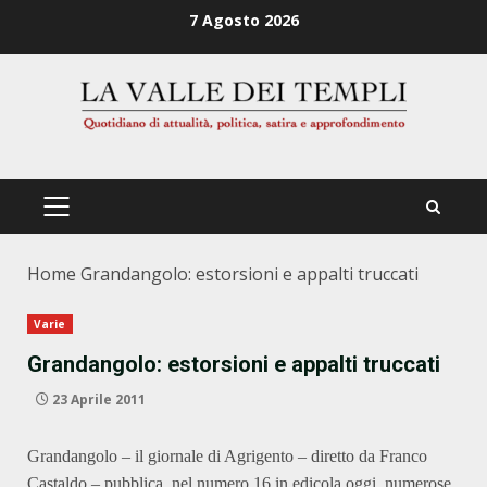
Zum
7 Agosto 2026
Inhalt
springen
PRIMÄRES
MENÜ
Home
Grandangolo: estorsioni e appalti truccati
Varie
Grandangolo: estorsioni e appalti truccati
23 Aprile 2011
Grandangolo – il giornale di Agrigento – diretto da Franco
Castaldo – pubblica, nel numero 16 in edicola oggi, numerose