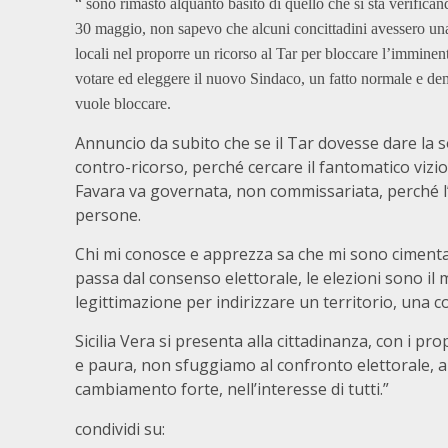
“ sono rimasto alquanto basito di quello che si sta verifican
30 maggio, non sapevo che alcuni concittadini avessero una c
locali nel proporre un ricorso al Tar per bloccare l’immine
votare ed eleggere il nuovo Sindaco, un fatto normale e dem
vuole bloccare.
Annuncio da subito che se il Tar dovesse dare la
contro-ricorso, perché cercare il fantomatico vizi
Favara va governata, non commissariata, perché l
persone.
Chi mi conosce e apprezza sa che mi sono cimentato
passa dal consenso elettorale, le elezioni sono i
legittimazione per indirizzare un territorio, una 
Sicilia Vera si presenta alla cittadinanza, con i 
e paura, non sfuggiamo al confronto elettorale, a
cambiamento forte, nell’interesse di tutti.”
condividi su: