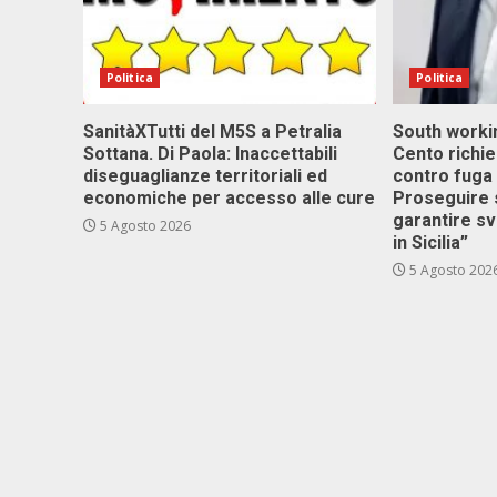
Politica
Politica
SanitàXTutti del M5S a Petralia
South workin
Sottana. Di Paola: Inaccettabili
Cento richi
diseguaglianze territoriali ed
contro fuga 
economiche per accesso alle cure
Proseguire 
garantire s
5 Agosto 2026
in Sicilia”
5 Agosto 202