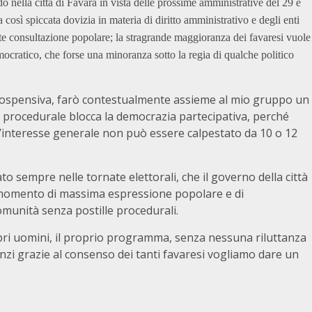
do nella città di Favara in vista delle prossime amministrative del 29 e
osì spiccata dovizia in materia di diritto amministrativo e degli enti
nte consultazione popolare; la stragrande maggioranza dei favaresi vuole
ocratico, che forse una minoranza sotto la regia di qualche politico
 sospensiva, farò contestualmente assieme al mio gruppo un
o procedurale blocca la democrazia partecipativa, perché
’interesse generale non può essere calpestato da 10 o 12
 sempre nelle tornate elettorali, che il governo della città
l momento di massima espressione popolare e di
comunità senza postille procedurali.
propri uomini, il proprio programma, senza nessuna riluttanza
nzi grazie al consenso dei tanti favaresi vogliamo dare un