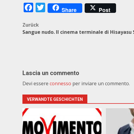
Facebook
Twitter
Share
Post
Beitragsnavigation
Zurück
Sangue nudo. Il cinema terminale di Hisayasu 
Lascia un commento
Devi essere
connesso
per inviare un commento.
VERWANDTE GESCHICHTEN