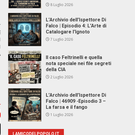
8 Luglio 2026
L’Archivio dell’Ispettore Di
r
Falco | Episodio 4: L’Arte di
E
Catalogare l’Ignoto
I
7 Luglio 2026
I
A
Il caso Feltrinelli e quella
nota speciale nei file segreti
della CIA
2 Luglio 2026
L’Archivio dell’Ispettore Di
Falco | 46909 -Episodio 3 –
La farsa e il fango
1 Luglio 2026
LAMICODELPOPOLO.IT