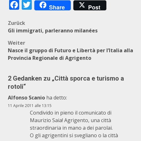
Facebook
Twitter
Share
Post
Beitragsnavigation
Zurück
Gli immigrati, parleranno milanées
Weiter
Nasce il gruppo di Futuro e Libertà per l’Italia alla
Provincia Regionale di Agrigento
2 Gedanken zu „
Città sporca e turismo a
rotoli
“
Alfonso Scanio
ha detto:
11 Aprile 2011 alle 13:15
Condivido in pieno il comunicato di
Maurizio Saia! Agrigento, una città
straordinaria in mano a dei parolai.
O gli agrigentini si svegliano o la città