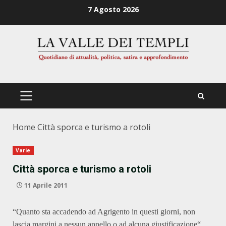
Zum
7 Agosto 2026
Inhalt
springen
PRIMÄRES
MENÜ
Home
Città sporca e turismo a rotoli
Varie
Città sporca e turismo a rotoli
11 Aprile 2011
“Quanto sta accadendo ad Agrigento in questi giorni, non
lascia margini a nessun appello o ad alcuna giustificazione“.