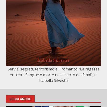
Servizi segreti, terrorismo e il romanzo "La ragazza
eritrea - Sangue e morte nel deserto del Sinai", di
Isabella Silvestri
LEGGI ANCHE