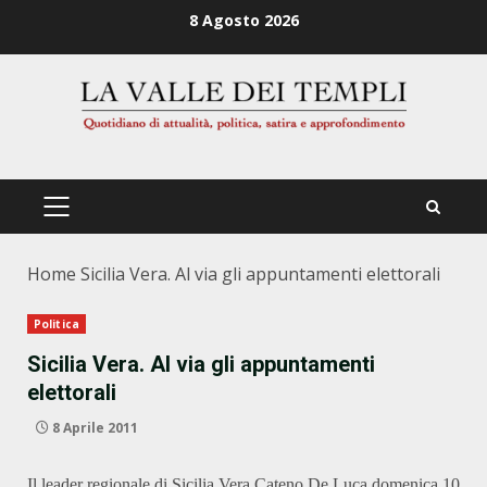
Zum
8 Agosto 2026
Inhalt
springen
PRIMÄRES
MENÜ
Home
Sicilia Vera. Al via gli appuntamenti elettorali
Politica
Sicilia Vera. Al via gli appuntamenti
elettorali
8 Aprile 2011
Il leader regionale di Sicilia Vera Cateno De Luca domenica 10