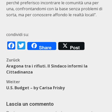
perché preferisco incontrare le comunità una per
una, confrontandomi con la base senza problemi di
sorta, ma per conoscere affondo le realtà locali”.
condividi su:
Facebook
Twitter
Share
Post
Beitragsnavigation
Zurück
Aragona tra i rifiuti. Il Sindaco informi la
Cittadinanza
Weiter
U.S. Budget – by Carisa Frisby
Lascia un commento