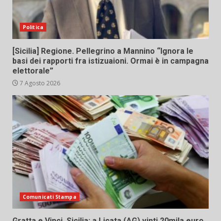
Politica
[Sicilia] Regione. Pellegrino a Mannino “Ignora le
basi dei rapporti fra istizuaioni. Ormai è in campagna
elettorale”
7 Agosto 2026
Comunicati Stampa
Gratta e Vinci, Sicilia: a Licata (AG) vinti 20mila euro