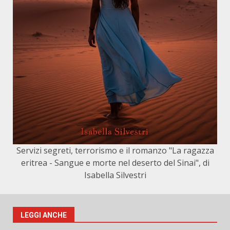
Servizi segreti, terrorismo e il romanzo "La ragazza
eritrea - Sangue e morte nel deserto del Sinai", di
Isabella Silvestri
LEGGI ANCHE