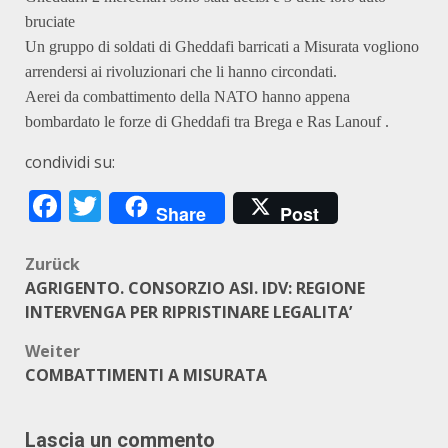
bruciate
Un gruppo di soldati di Gheddafi barricati a Misurata vogliono
arrendersi ai rivoluzionari che li hanno circondati.
Aerei da combattimento della NATO hanno appena
bombardato le forze di Gheddafi tra Brega e Ras Lanouf .
condividi su:
Facebook
Twitter
Share
Post
Beitragsnavigation
Zurück
AGRIGENTO. CONSORZIO ASI. IDV: REGIONE
INTERVENGA PER RIPRISTINARE LEGALITA’
Weiter
COMBATTIMENTI A MISURATA
Lascia un commento