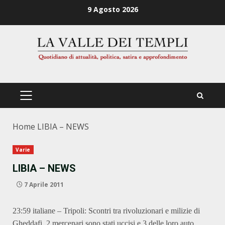
Zum
9 Agosto 2026
Inhalt
springen
PRIMÄRES
MENÜ
Home
LIBIA – NEWS
Varie
LIBIA – NEWS
7 Aprile 2011
23:59 italiane – Tripoli: Scontri tra rivoluzionari e milizie di
Gheddafi. 2 mercenari sono stati uccisi e 3 delle loro auto