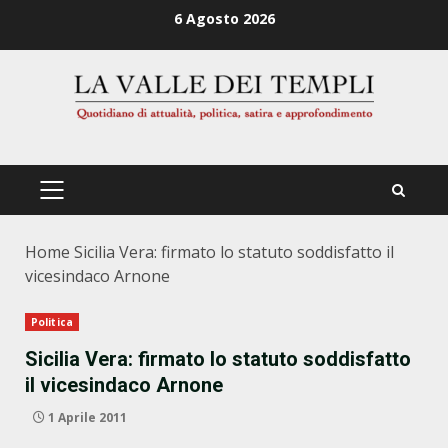
Zum
6 Agosto 2026
Inhalt
springen
PRIMÄRES
MENÜ
Home
Sicilia Vera: firmato lo statuto soddisfatto il
vicesindaco Arnone
Politica
Sicilia Vera: firmato lo statuto soddisfatto
il vicesindaco Arnone
1 Aprile 2011